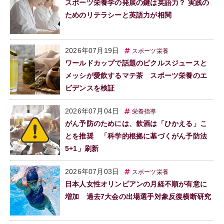
スポーツ栄養学の発展の鍵は英語力？ 実践の
ためのリテラシーと英語力が相関
2026年07月19日
スポーツ栄養
ワールドカップで話題のピクルスジュースと
メッシが愛飲するマテ茶 スポーツ栄養のエ
ビデンスを検証
2026年07月04日
栄養指導
がん予防のためには、飲酒は「ひかえる」こ
とを推奨 「科学的根拠に基づくがん予防法
5+1」刷新
2026年07月03日
スポーツ栄養
日本人女性オリンピアンの月経不順が有意に
増加 過去7大会の出場選手対象反復横断研究