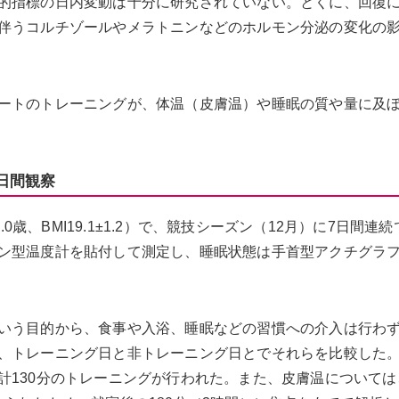
的指標の日内変動は十分に研究されていない。とくに、回復
伴うコルチゾールやメラトニンなどのホルモン分泌の変化の
ートのトレーニングが、体温（皮膚温）や睡眠の質や量に及
日間観察
.0歳、BMI19.1±1.2）で、競技シーズン（12月）に7日間連
ン型温度計を貼付して測定し、睡眠状態は手首型アクチグラ
いう目的から、食事や入浴、睡眠などの習慣への介入は行わ
、トレーニング日と非トレーニング日とでそれらを比較した
計130分のトレーニングが行われた。また、皮膚温については