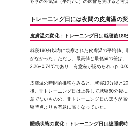
冬季の外気温（平均7℃）の影響を受けると考え
トレーニング日には夜間の皮膚温の
皮膚温の変化：トレーニング日は就寝後18
就寝180分以内に観察された皮膚温の平均値
がなかった。ただし、最高値と最低値の差は、トレ
2.26±0.74℃であり、有意差が認められ（p=0
皮膚温の時間的推移をみると、就寝10分後と
後、非トレーニング日は上昇して就寝60分後
意でないものの、非トレーニング日のほうが高い
寝時点よりも有意に高くなっていた。
睡眠状態の変化：トレーニング日は総睡眠