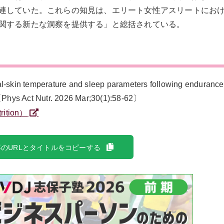
連していた。これらの知見は、エリート女性アスリートにお
関する新たな洞察を提供する」と総括されている。
emperature and sleep parameters following endurance t
Phys Act Nutr. 2026 Mar;30(1):58-62〕
rition）
のURLとタイトルをコピーする