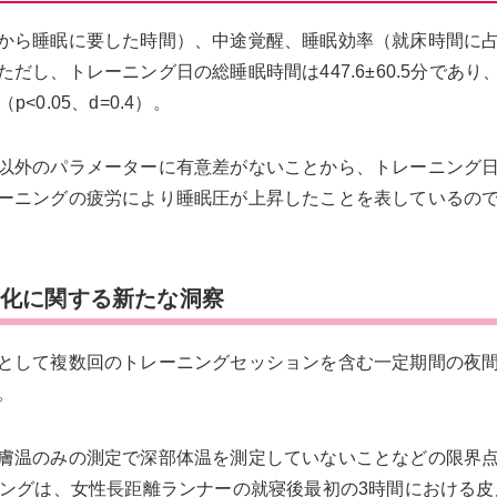
から睡眠に要した時間）、中途覚醒、睡眠効率（就床時間に
し、トレーニング日の総睡眠時間は447.6±60.5分であり
<0.05、d=0.4）。
以外のパラメーターに有意差がないことから、トレーニング
ーニングの疲労により睡眠圧が上昇したことを表しているの
変化に関する新たな洞察
として複数回のトレーニングセッションを含む一定期間の夜
。
膚温のみの測定で深部体温を測定していないことなどの限界
ニングは、女性長距離ランナーの就寝後最初の3時間における皮