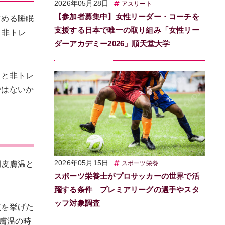
2026年05月28日
アスリート
【参加者募集中】女性リーダー・コーチを
占める睡眠
支援する日本で唯一の取り組み「女性リー
、非トレ
ダーアカデミー2026」順天堂大学
日と非トレ
ではないか
2026年05月15日
スポーツ栄養
間皮膚温と
スポーツ栄養士がプロサッカーの世界で活
躍する条件 プレミアリーグの選手やスタ
ッフ対象調査
点を挙げた
膚温の時