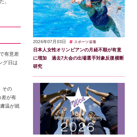
した。
2026年07月03日
スポーツ栄養
日本人女性オリンピアンの月経不順が有意
で有意差
に増加 過去7大会の出場選手対象反復横断
ング日は
研究
、その
の差が有
皮膚温が就