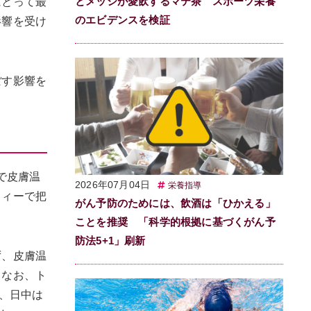
とメッシが愛飲するマテ茶 スポーツ栄養
にとって最
のエビデンスを検証
影響を受け
ぼす影響を
続で皮膚温
2026年07月04日
栄養指導
フィーで把
がん予防のためには、飲酒は「ひかえる」
ことを推奨 「科学的根拠に基づくがん予
防法5+1」刷新
ず、皮膚温
。なお、ト
、日中は