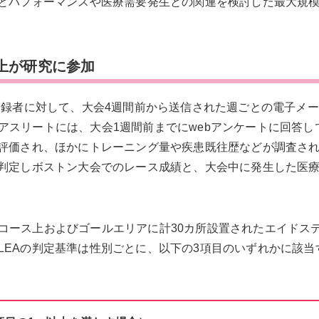
Aとパフォーマンスや医療需要発生との関連を検討した最大規
人以上が研究に参加
登録者に対して、大会4週間前から送信された週ごとの電子メ
アスリートには、大会1週間前までにwebアンケートに回答し
が評価され、ほかにトレーニング量や疾患既往歴などが調査さ
を判定しボストン大会でのレース成績と、大会中に発生した医
コース上およびゴールエリアに計30カ所設置されたエイドス
LEAの判定基準は性別ごとに、以下の3項目のいずれかに該当