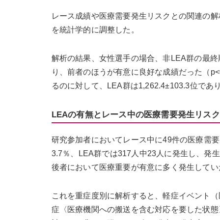
レース成績や医療需要発生リスクとの関連の解
を統計学的に調整した。
解析の結果、女性選手の場合、非LEA群の最終順位は9
り、前者のほうが有意に良好な成績だった（p<0.
るのに対して、LEA群は1,262.4±103.3位
LEAの有無とレース中の医療需要発生リス
研究参加者においてレース中に49件の医療需要
3.7％、LEA群では317人中23人に発生し、発生率
後者において医療重要が有意に多く発生していた（
これを重症度別に解析すると、軽症イベント（
症〈医療機関への搬送を含む対応を要した状態