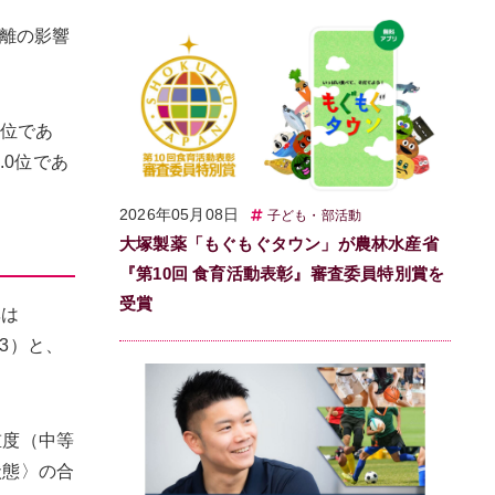
距離の影響
9位であ
.0位であ
2026年05月08日
子ども・部活動
大塚製薬「もぐもぐタウン」が農林水産省
『第10回 食育活動表彰』審査委員特別賞を
受賞
率は
43）と、
重度（中等
状態〉の合