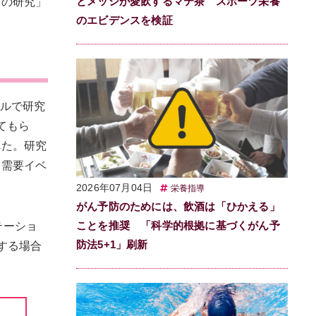
とメッシが愛飲するマテ茶 スポーツ栄養
模の研究」
のエビデンスを検証
ールで研究
てもら
れた。研究
療需要イベ
2026年07月04日
栄養指導
がん予防のためには、飲酒は「ひかえる」
ことを推奨 「科学的根拠に基づくがん予
テーショ
防法5+1」刷新
する場合