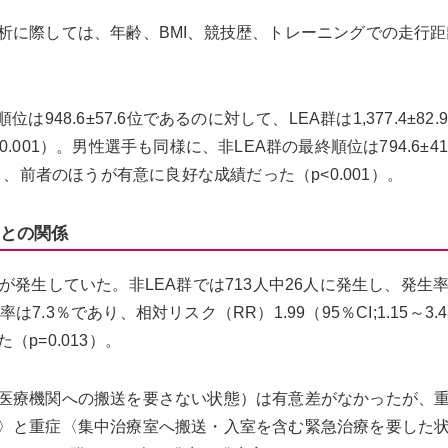
析に際しては、年齢、BMI、競技歴、トレーニングでの走行
48.6±57.6位であるのに対して、LEA群は1,377.4±82.
001）。男性選手も同様に、非LEA群の最終順位は794.6±41
であり、前者のほうが有意に良好な成績だった（p<0.001）。
クとの関係
が発生していた。非LEA群では713人中26人に発生し、発生
は7.3％であり、相対リスク（RR）1.99（95％CI;1.15～3.
p=0.013）。
医療機関への搬送を要さない状態）は有意差がなかったが、
〉と重症〈集中治療室へ搬送・入室を含む緊急治療を要した