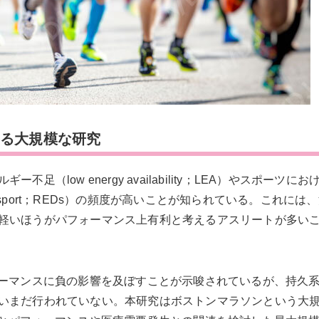
する大規模な研究
（low energy availability；LEA）やスポーツに
iency in sport；REDs）の頻度が高いことが知られている。これに
軽いほうがパフォーマンス上有利と考えるアスリートが多い
ォーマンスに負の影響を及ぼすことが示唆されているが、持久
いまだ行われていない。本研究はボストンマラソンという大