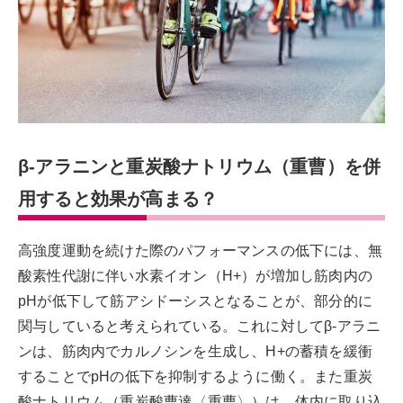
β-アラニンと重炭酸ナトリウム（重曹）を併
用すると効果が高まる？
高強度運動を続けた際のパフォーマンスの低下には、無
酸素性代謝に伴い水素イオン（H+）が増加し筋肉内の
pHが低下して筋アシドーシスとなることが、部分的に
関与していると考えられている。これに対してβ-アラニ
ンは、筋肉内でカルノシンを生成し、H+の蓄積を緩衝
することでpHの低下を抑制するように働く。また重炭
酸ナトリウム（重炭酸曹達〈重曹〉）は、体内に取り込