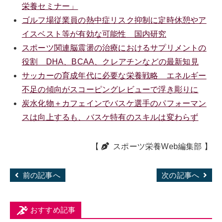
栄養セミナー」
ゴルフ場従業員の熱中症リスク抑制に定時休憩やア
イスベスト等が有効な可能性 国内研究
スポーツ関連脳震盪の治療におけるサプリメントの
役割 DHA、BCAA、クレアチンなどの最新知見
サッカーの育成年代に必要な栄養戦略 エネルギー
不足の傾向がスコーピングレビューで浮き彫りに
炭水化物＋カフェインでバスケ選手のパフォーマン
スは向上するも、バスケ特有のスキルは変わらず
【
スポーツ栄養Web編集部
】
前の記事へ
次の記事へ
おすすめ記事