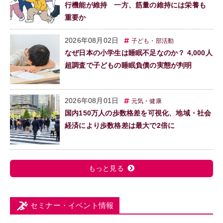
行機能が維持 一方、筋量の維持には栄養も
重要か
2026年08月02日
子ども・部活動
なぜ日本の小学生は睡眠不足なのか？ 4,000人
超調査で子どもの睡眠負債の実態が判明
2026年08月01日
元気・健康
国内150万人の歩数格差を可視化、地域・社会
経済により歩数格差は最大で2倍に
もっと見る
セミナー・イベント情報