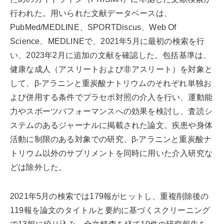
行われた。用いられた文献データベースは、
PubMed/MEDLINE、SPORTDiscus、Web Of
Science、MEDLINEで、2021年5月に最初の検索を行
い、2023年2月に追加の文献を確認した。包括基準は、
健康な成人（アスリートおよび非アスリート）を対象と
して、β-アラニンと重炭酸ナトリウムのそれぞれ単独お
よび併用する条件でプラセボ対照の介入を行い、運動能
力やスポーツパフォーマンスへの効果を検討し、査読シ
ステムのあるジャーナルに掲載された論文。疾患や身体
活動に制限のある対象での研究、β-アラニンと重炭酸ナ
トリウム以外のサプリメントを同時に用いた介入研究な
どは除外した。
2021年5月の検索では179報がヒットし、重複削除後の
119報を論文のタイトルと要約に基づくスクリーニング