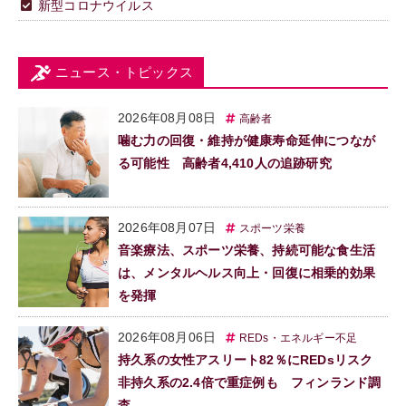
新型コロナウイルス
ニュース・トピックス
2026年08月08日
高齢者
噛む力の回復・維持が健康寿命延伸につなが
る可能性 高齢者4,410人の追跡研究
2026年08月07日
スポーツ栄養
音楽療法、スポーツ栄養、持続可能な食生活
は、メンタルヘルス向上・回復に相乗的効果
を発揮
2026年08月06日
REDs・エネルギー不足
持久系の女性アスリート82％にREDsリスク
非持久系の2.4倍で重症例も フィンランド調
査