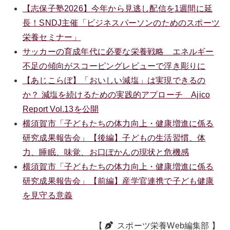
【志保子塾2026】今年から見逃し配信を1週間に延
長！SNDJ主催「ビジネスパーソンのためのスポーツ
栄養セミナー」
サッカーの育成年代に必要な栄養戦略 エネルギー
不足の傾向がスコーピングレビューで浮き彫りに
【あじこらぼ】「おいしい減塩」は実現できるの
か？ 減塩を続けるための実践的アプローチ Ajico
Report Vol.13を公開
横須賀市「子どもたちの体力向上・健康増進に係る
研究成果報告会」【後編】子どもの生活習慣、体
力、睡眠、味覚、お口ぽかんの現状と危機感
横須賀市「子どもたちの体力向上・健康増進に係る
研究成果報告会」【前編】産学官連携で子ども健康
を見守る意義
【
スポーツ栄養Web編集部
】