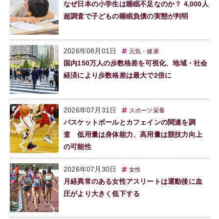
なぜ日本の小学生は睡眠不足なのか？ 4,000人
超調査で子どもの睡眠負債の実態が判明
2026年08月01日
元気・健康
国内150万人の歩数格差を可視化、地域・社会
経済により歩数格差は最大で2倍に
2026年07月31日
スポーツ栄養
バスケットボールとカフェインの関連を調
査 低用量は身体能力、高用量は競技力向上
の可能性
2026年07月30日
女性
月経異常のある女性アスリートは運動後に血
圧がより大きく低下する