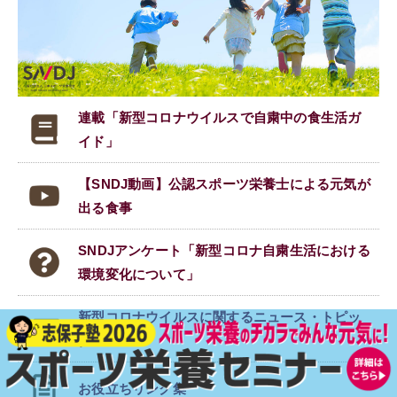
連載「新型コロナウイルスで
自粛中の食生活ガ
イド」
【SNDJ動画】公認スポーツ栄養士による元気が
出る食事
SNDJアンケート「新型コロナ自粛生活における
環境変化について」
新型コロナウイルスに関する
ニュース・トピッ
クス
お役立ちリンク集