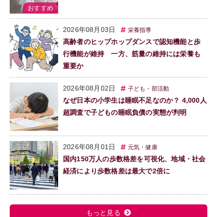
2026年08月03日
栄養指導
高齢者のヒップホップダンスで認知機能と歩
行機能が維持 一方、筋量の維持には栄養も
重要か
2026年08月02日
子ども・部活動
なぜ日本の小学生は睡眠不足なのか？ 4,000人
超調査で子どもの睡眠負債の実態が判明
2026年08月01日
元気・健康
国内150万人の歩数格差を可視化、地域・社会
経済により歩数格差は最大で2倍に
もっと見る