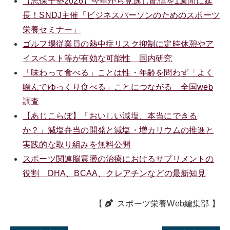
【志保子塾2026】今年から見逃し配信を1週間に延
長！SNDJ主催「ビジネスパーソンのためのスポーツ
栄養セミナー」
ゴルフ場従業員の熱中症リスク抑制に定時休憩やア
イスベスト等が有効な可能性 国内研究
「味わって食べる」ことは性・年齢を問わず「よく
噛んでゆっくり食べる」ことにつながる 全国web
調査
【あじこらぼ】「おいしい減塩、本当にできる
か？」減塩弁当の開発と減塩・増カリウムの推進と
実践的な取り組みを無料公開
スポーツ関連脳震盪の治療におけるサプリメントの
役割 DHA、BCAA、クレアチンなどの最新知見
【
スポーツ栄養Web編集部
】