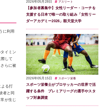
2026年05月28日
アスリート
【参加者募集中】女性リーダー・コーチを
支援する日本で唯一の取り組み「女性リー
ダーアカデミー2026」順天堂大学
うに利用
のタイミン
に際して
、さらに被
2026年05月15日
スポーツ栄養
スポーツ栄養士がプロサッカーの世界で活
による打
躍する条件 プレミアリーグの選手やスタ
験者と同
ッフ対象調査
異常が生じ