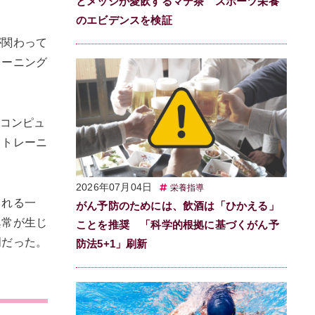
とメッシが愛飲するマテ茶 スポーツ栄養
。
のエビデンスを検証
が関わって
レーニング
ーコンピュ
るトレーニ
2026年07月04日
栄養指導
される一
がん予防のためには、飲酒は「ひかえる」
異常が生じ
ことを推奨 「科学的根拠に基づくがん予
明だった。
防法5+1」刷新