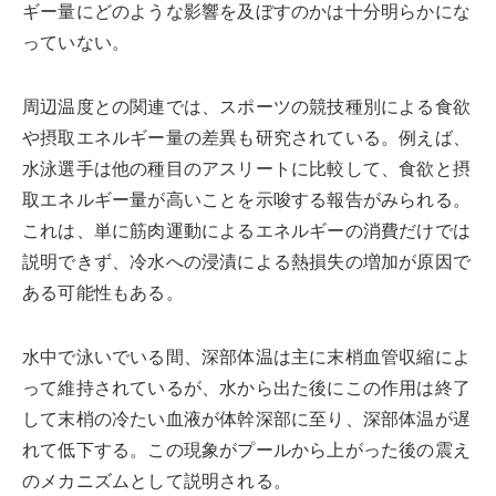
ギー量にどのような影響を及ぼすのかは十分明らかにな
っていない。
周辺温度との関連では、スポーツの競技種別による食欲
や摂取エネルギー量の差異も研究されている。例えば、
水泳選手は他の種目のアスリートに比較して、食欲と摂
取エネルギー量が高いことを示唆する報告がみられる。
これは、単に筋肉運動によるエネルギーの消費だけでは
説明できず、冷水への浸漬による熱損失の増加が原因で
ある可能性もある。
水中で泳いでいる間、深部体温は主に末梢血管収縮によ
って維持されているが、水から出た後にこの作用は終了
して末梢の冷たい血液が体幹深部に至り、深部体温が遅
れて低下する。この現象がプールから上がった後の震え
のメカニズムとして説明される。