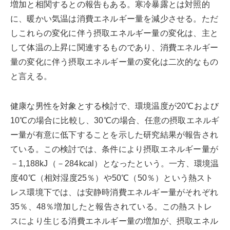
増加と相関するとの報告もある。寒冷暴露とは対照的
に、暖かい気温は消費エネルギー量を減少させる。ただ
しこれらの変化に伴う摂取エネルギー量の変化は、主と
して体温の上昇に関連するものであり、消費エネルギー
量の変化に伴う摂取エネルギー量の変化は二次的なもの
と言える。
健康な男性を対象とする検討で、環境温度が20℃および
10℃の場合に比較し、30℃の場合、任意の摂取エネルギ
ー量が有意に低下することを示した研究結果が報告され
ている。この検討では、条件により摂取エネルギー量が
－1,188kJ（－284kcal）となったという。一方、環境温
度40℃（相対湿度25％）や50℃（50％）という熱スト
レス環境下では、は安静時消費エネルギー量がそれぞれ
35％、48％増加したと報告されている。この熱ストレ
スにより生じる消費エネルギー量の増加が、摂取エネル