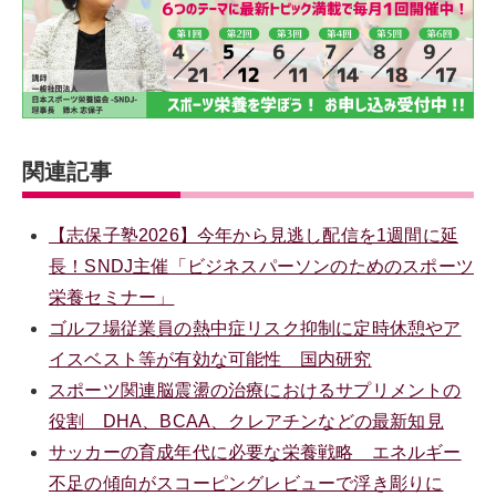
関連記事
【志保子塾2026】今年から見逃し配信を1週間に延
長！SNDJ主催「ビジネスパーソンのためのスポーツ
栄養セミナー」
ゴルフ場従業員の熱中症リスク抑制に定時休憩やア
イスベスト等が有効な可能性 国内研究
スポーツ関連脳震盪の治療におけるサプリメントの
役割 DHA、BCAA、クレアチンなどの最新知見
サッカーの育成年代に必要な栄養戦略 エネルギー
不足の傾向がスコーピングレビューで浮き彫りに