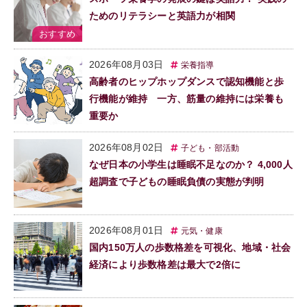
ためのリテラシーと英語力が相関
2026年08月03日
栄養指導
高齢者のヒップホップダンスで認知機能と歩
行機能が維持 一方、筋量の維持には栄養も
重要か
2026年08月02日
子ども・部活動
なぜ日本の小学生は睡眠不足なのか？ 4,000人
超調査で子どもの睡眠負債の実態が判明
2026年08月01日
元気・健康
国内150万人の歩数格差を可視化、地域・社会
経済により歩数格差は最大で2倍に