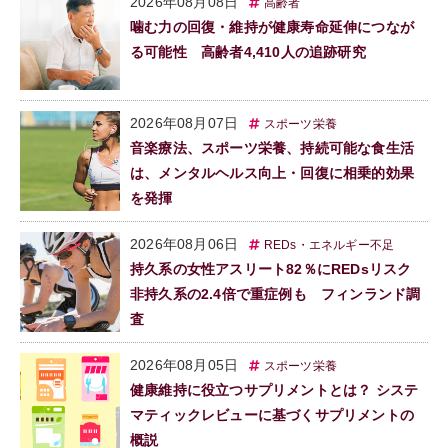
2026年08月08日
高齢者
噛む力の回復・維持が健康寿命延伸につなが
る可能性 高齢者4,410人の追跡研究
2026年08月07日
スポーツ栄養
音楽療法、スポーツ栄養、持続可能な食生活
は、メンタルヘルス向上・回復に相乗的効果
を発揮
2026年08月06日
REDs・エネルギー不足
持久系の女性アスリート82％にREDsリスク
非持久系の2.4倍で重症例も フィンランド調
査
2026年08月05日
スポーツ栄養
健康維持に役立つサプリメントとは？ システ
マティックレビューに基づくサプリメントの
概説