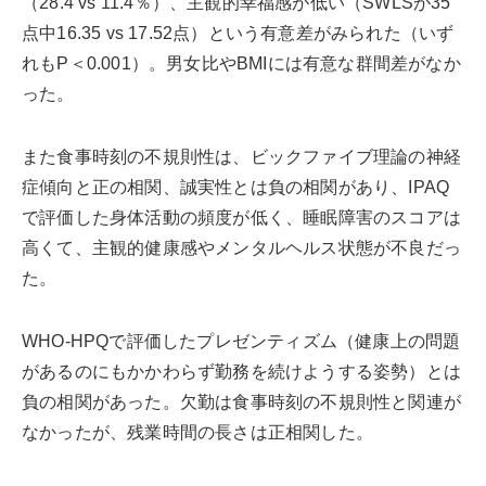
（28.4 vs 11.4％）、主観的幸福感が低い（SWLSが35
点中16.35 vs 17.52点）という有意差がみられた（いず
れもP＜0.001）。男女比やBMIには有意な群間差がなか
った。
また食事時刻の不規則性は、ビックファイブ理論の神経
症傾向と正の相関、誠実性とは負の相関があり、IPAQ
で評価した身体活動の頻度が低く、睡眠障害のスコアは
高くて、主観的健康感やメンタルヘルス状態が不良だっ
た。
WHO-HPQで評価したプレゼンティズム（健康上の問題
があるのにもかかわらず勤務を続けようする姿勢）とは
負の相関があった。欠勤は食事時刻の不規則性と関連が
なかったが、残業時間の長さは正相関した。