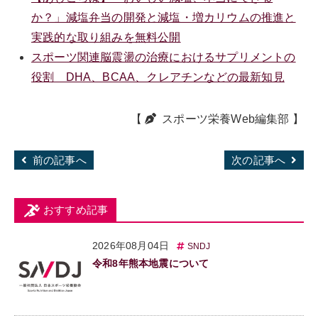
か？」減塩弁当の開発と減塩・増カリウムの推進と
実践的な取り組みを無料公開
スポーツ関連脳震盪の治療におけるサプリメントの
役割 DHA、BCAA、クレアチンなどの最新知見
【
スポーツ栄養Web編集部
】
前の記事へ
次の記事へ
おすすめ記事
2026年08月04日
SNDJ
令和8年熊本地震について