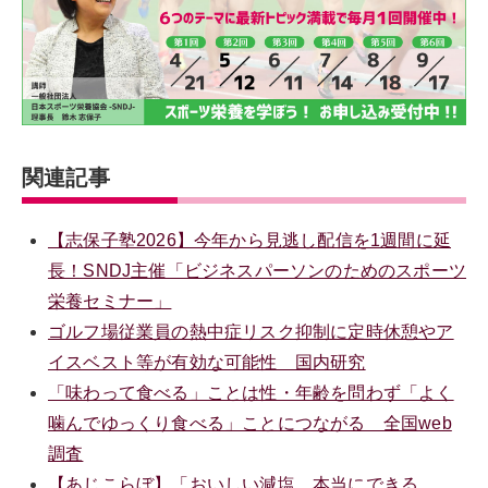
関連記事
【志保子塾2026】今年から見逃し配信を1週間に延
長！SNDJ主催「ビジネスパーソンのためのスポーツ
栄養セミナー」
ゴルフ場従業員の熱中症リスク抑制に定時休憩やア
イスベスト等が有効な可能性 国内研究
「味わって食べる」ことは性・年齢を問わず「よく
噛んでゆっくり食べる」ことにつながる 全国web
調査
【あじこらぼ】「おいしい減塩、本当にできる