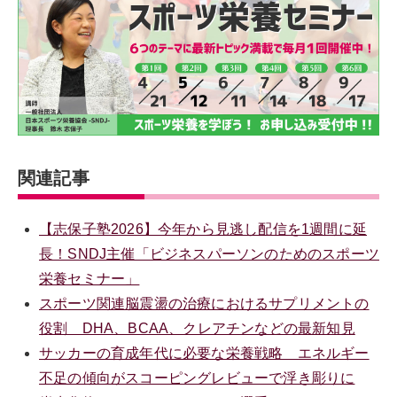
関連記事
【志保子塾2026】今年から見逃し配信を1週間に延
長！SNDJ主催「ビジネスパーソンのためのスポーツ
栄養セミナー」
スポーツ関連脳震盪の治療におけるサプリメントの
役割 DHA、BCAA、クレアチンなどの最新知見
サッカーの育成年代に必要な栄養戦略 エネルギー
不足の傾向がスコーピングレビューで浮き彫りに