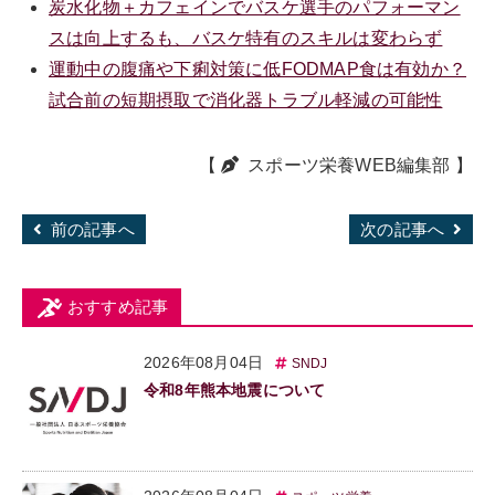
炭水化物＋カフェインでバスケ選手のパフォーマン
スは向上するも、バスケ特有のスキルは変わらず
運動中の腹痛や下痢対策に低FODMAP食は有効か？
試合前の短期摂取で消化器トラブル軽減の可能性
【
スポーツ栄養WEB編集部
】
前の記事へ
次の記事へ
おすすめ記事
2026年08月04日
SNDJ
令和8年熊本地震について