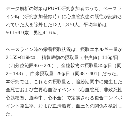
データ解析の対象はPURE研究参加者のうち、ベースラ
イン時（研究参加登録時）に心血管疾患の既往が記録さ
れていた人を除外した13万1,370人。平均年齢は
50.1±9.9歳、男性41.6％。
ベースライン時の栄養摂取状況は、摂取エネルギー量が
2,155±819kcal、精製穀物の摂取量（中央値）116g/日
（四分位範囲46～226）、全粒穀物の摂取量35g/日（同
2～143）、白米摂取量129g/日（同38～401）だった。
本研究では、これらの摂取量と、追跡期間中に発生した
全死亡および主要心血管イベント（心血管死、非致死性
心筋梗塞、脳卒中、心不全）で定義される複合エンドポ
イント発生率、および血清脂質、血圧との関係を検討し
た。