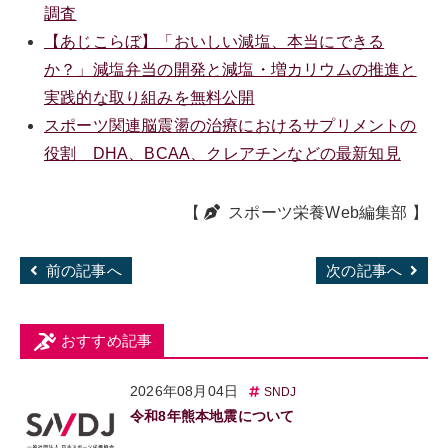
調査
【あじこらぼ】「おいしい減塩、本当にできる
か？」減塩弁当の開発と減塩・増カリウムの推進と
実践的な取り組みを無料公開
スポーツ関連脳震盪の治療におけるサプリメントの
役割 DHA、BCAA、クレアチンなどの最新知見
【
スポーツ栄養Web編集部
】
前の記事へ
次の記事へ
おすすめ記事
2026年08月04日
SNDJ
令和8年熊本地震について