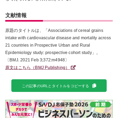
文献情報
原題のタイトルは、「Associations of cereal grains
intake with cardiovascular disease and mortality across
21 countries in Prospective Urban and Rural
Epidemiology study: prospective cohort study」。
〔BMJ. 2021 Feb 3;372:m4948〕
原文はこちら（BMJ Publishing）
この記事のURLとタイトルをコピーする