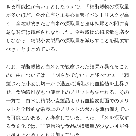
きる可能性が高い」としたうえで、「精製穀物の摂取量
が多いほど、全死亡率と主要心血管イベントリスクが高
く、全粒穀物または白米の摂取量と臨床転帰との間に有
意な関連は観察されなかった。全粒穀物の摂取量を増や
しながら、精製小麦製品の摂取量を減らすことを奨励す
べき」とまとめている。
なお、精製穀物と白米とで観察された結果が異なること
の理由については、「明らかでない」と述べつつ、「精
製された小麦は均一かつ迅速に消化され血糖値を上昇さ
せ、食物繊維がもつ健康上のメリットも失われる。その
一方で、白米は精製小麦製品よりも血糖変動面でのメリ
ットと全般的な栄養上のメリットの双方を兼ね備えてい
る可能性がある」と考察している。また、「米を摂取す
る食文化では、非健康的な食品の摂取量が少ない可能性
も考えられる」と付け加えている。