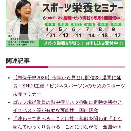
関連記事
【志保子塾2026】今年から見逃し配信を1週間に延
長！SNDJ主催「ビジネスパーソンのためのスポーツ
栄養セミナー」
ゴルフ場従業員の熱中症リスク抑制に定時休憩やア
イスベスト等が有効な可能性 国内研究
「味わって食べる」ことは性・年齢を問わず「よく
噛んでゆっくり食べる」ことにつながる 全国web