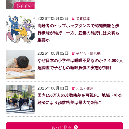
2026年08月03日
栄養指導
高齢者のヒップホップダンスで認知機能と歩
行機能が維持 一方、筋量の維持には栄養も
重要か
2026年08月02日
子ども・部活動
なぜ日本の小学生は睡眠不足なのか？ 4,000人
超調査で子どもの睡眠負債の実態が判明
2026年08月01日
元気・健康
国内150万人の歩数格差を可視化、地域・社会
経済により歩数格差は最大で2倍に
もっと見る