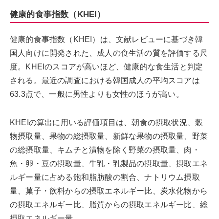
健康的食事指数（KHEI）
健康的食事指数（KHEI）は、文献レビューに基づき韓
国人向けに開発された、成人の食生活の質を評価する尺
度。KHEIのスコアが高いほど、健康的な食生活と判定
される。最近の調査における韓国成人の平均スコアは
63.3点で、一般に男性よりも女性のほうが高い。
KHEIの算出に用いる評価項目は、朝食の摂取状況、穀
物摂取量、果物の総摂取量、新鮮な果物の摂取量、野菜
の総摂取量、キムチと漬物を除く野菜の摂取量、肉・
魚・卵・豆の摂取量、牛乳・乳製品の摂取量、摂取エネ
ルギー量に占める飽和脂肪酸の割合、ナトリウム摂取
量、菓子・飲料からの摂取エネルギー比、炭水化物から
の摂取エネルギー比、脂質からの摂取エネルギー比、総
摂取エネルギー量。