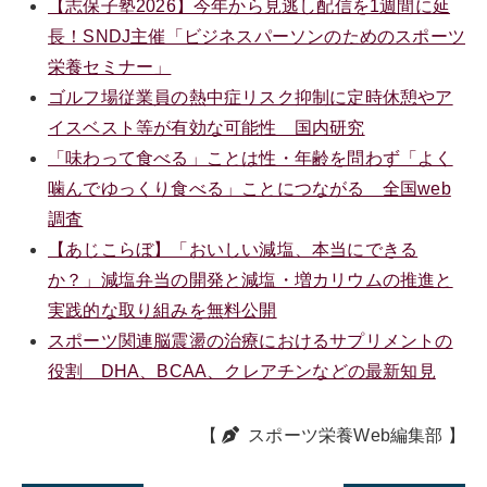
【志保子塾2026】今年から見逃し配信を1週間に延
長！SNDJ主催「ビジネスパーソンのためのスポーツ
栄養セミナー」
ゴルフ場従業員の熱中症リスク抑制に定時休憩やア
イスベスト等が有効な可能性 国内研究
「味わって食べる」ことは性・年齢を問わず「よく
噛んでゆっくり食べる」ことにつながる 全国web
調査
【あじこらぼ】「おいしい減塩、本当にできる
か？」減塩弁当の開発と減塩・増カリウムの推進と
実践的な取り組みを無料公開
スポーツ関連脳震盪の治療におけるサプリメントの
役割 DHA、BCAA、クレアチンなどの最新知見
【
スポーツ栄養Web編集部
】