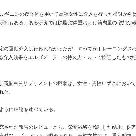
、アルギニンの複合体を用いて高齢女性に介入を行った検討から
研究もある。ある研究では除脂肪体重および筋肉量の増加が
定の運動介入は行われなかったが、すべてがトレーニングさ
よる介入効果をエルゴメーターの持久力テストで検証したもの
よび高蛋白質サプリメントの摂取は、女性・男性いずれにおい
れた。
ように結論を述べている。
究された報告のレビューから、栄養戦略を検討した結果、β-
有効なサプリメントが認められた。高齢女性では、重炭酸塩、