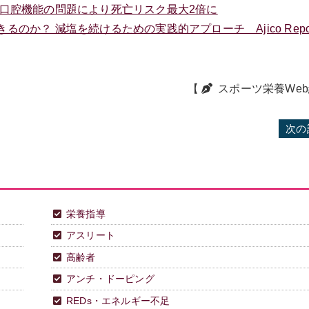
と口腔機能の問題により死亡リスク最大2倍に
か？ 減塩を続けるための実践的アプローチ Ajico Repor
【
スポーツ栄養We
次の
栄養指導
アスリート
高齢者
アンチ・ドーピング
REDs・エネルギー不足