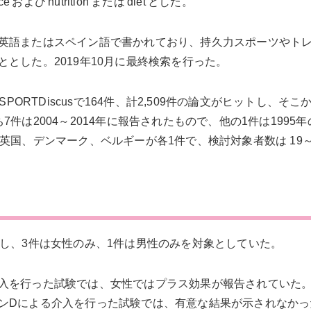
urance'および'nutrition'または'diet'とした。
英語またはスペイン語で書かれており、持久力スポーツやト
とした。2019年10月に最終検索を行った。
611件、SPORTDiscusで164件、計2,509件の論文がヒットし、そ
件は2004～2014年に報告されたもので、他の1件は1995
英国、デンマーク、ベルギーが各1件で、検討対象者数は 19～
とし、3件は女性のみ、1件は男性のみを対象としていた。
入を行った試験では、女性ではプラス効果が報告されていた
ンDによる介入を行った試験では、有意な結果が示されなかっ