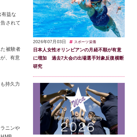
は有益な
報告されて
2026年07月03日
スポーツ栄養
れた被験者
日本人女性オリンピアンの月経不順が有意
だが、有意
に増加 過去7大会の出場選手対象反復横断
研究
ても持久力
アラニンや
HMB、