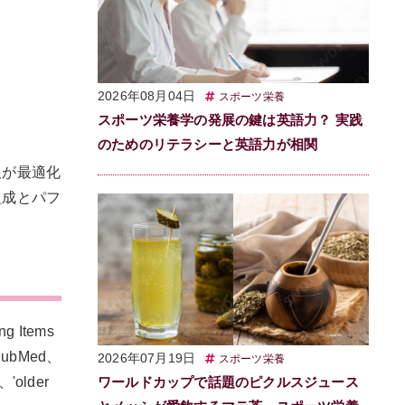
2026年08月04日
スポーツ栄養
スポーツ栄養学の発展の鍵は英語力？ 実践
のためのリテラシーと英語力が相関
取が最適化
組成とパフ
Items
PubMed、
2026年07月19日
スポーツ栄養
older
ワールドカップで話題のピクルスジュース