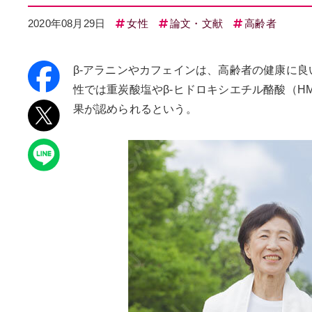
2020年08月29日
女性
論文・文献
高齢者
β-アラニンやカフェインは、高齢者の健康に
性では重炭酸塩やβ-ヒドロキシエチル酪酸（
果が認められるという。