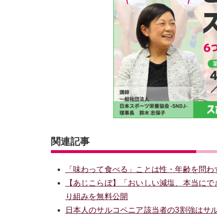
関連記事
「味わって食べる」ことは性・年齢を問わ
【あじこらぼ】「おいしい減塩、本当にで
り組みを無料公開
日本人のサルコペニア該当者の3割強はサ