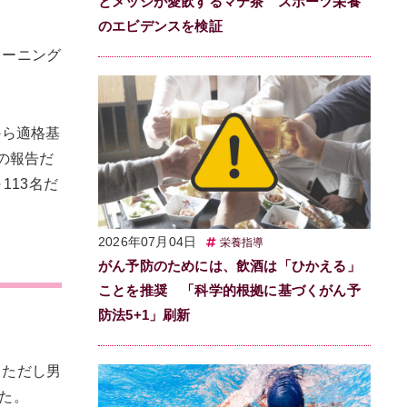
とメッシが愛飲するマテ茶 スポーツ栄養
のエビデンスを検証
レーニング
こから適格基
年の報告だ
113名だ
2026年07月04日
栄養指導
がん予防のためには、飲酒は「ひかえる」
ことを推奨 「科学的根拠に基づくがん予
防法5+1」刷新
。ただし男
た。