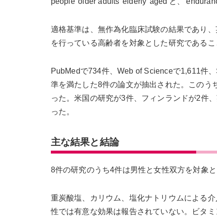
people''older adults''elderly''aged'と、'end
適格基準は、無作為化臨床試験の結果であり、
を行っている高齢者を対象とした研究であること
PubMedで734件、Web of Scienceで1,
準を満たした8件の論文が抽出された。このうち7
った。米国の研究が3件、フィンランドが2件、
った。
主な結果と結論
8件の研究のうち4件は男性と女性双方を対象
重炭酸塩、カリウム、塩化ナトリウムによる介
性では有意な効果は報告されていない。ビタミ