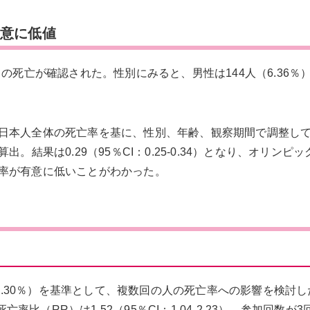
有意に低値
3％）の死亡が確認された。性別にみると、男性は144人（6.36％
日本人全体の死亡率を基に、性別、年齢、観察期間で調整し
；SMR）を算出。結果は0.29（95％CI：0.25-0.34）となり、オリン
率が有意に低いことがわかった。
69.30％）を基準として、複数回の人の死亡率への影響を検討
亡率比（RR）は1.52（95％CI：1.04-2.23）、参加回数が