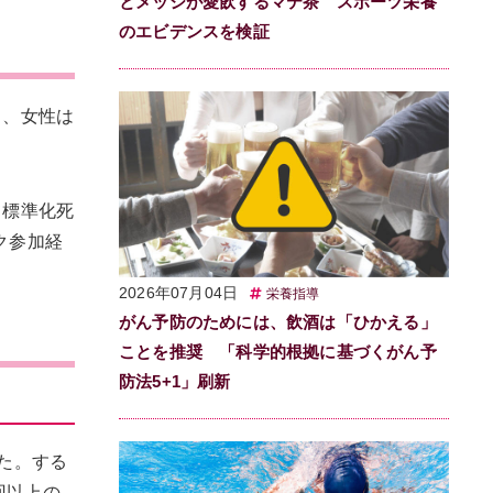
とメッシが愛飲するマテ茶 スポーツ栄養
のエビデンスを検証
）、女性は
て標準化死
ピック参加経
2026年07月04日
栄養指導
がん予防のためには、飲酒は「ひかえる」
ことを推奨 「科学的根拠に基づくがん予
防法5+1」刷新
した。する
3回以上の