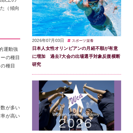
れた（傾向
2026年07月03日
スポーツ栄養
日本人女性オリンピアンの月経不順が有意
的運動強
に増加 過去7大会の出場選手対象反復横断
リーの種目
研究
）の種目
回数が多い
亡率が高い