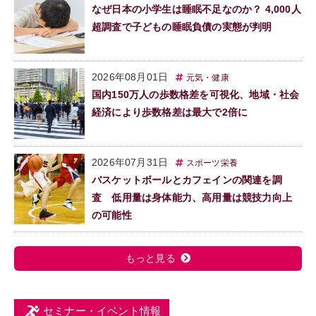
なぜ日本の小学生は睡眠不足なのか？ 4,000人
超調査で子どもの睡眠負債の実態が判明
2026年08月01日
元気・健康
国内150万人の歩数格差を可視化、地域・社会
経済により歩数格差は最大で2倍に
2026年07月31日
スポーツ栄養
バスケットボールとカフェインの関連を調
査 低用量は身体能力、高用量は競技力向上
の可能性
もっと見る
セミナー・イベント情報