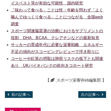
イスベスト等が有効な可能性 国内研究
「味わって食べる」ことは性・年齢を問わず「よく
噛んでゆっくり食べる」ことにつながる 全国web
調査
スポーツ関連脳震盪の治療におけるサプリメントの
役割 DHA、BCAA、クレアチンなどの最新知見
サッカーの育成年代に必要な栄養戦略 エネルギー
不足の傾向がスコーピングレビューで浮き彫りに
コーヒーや紅茶の摂取は肺癌リスクの低下とも関連
あり UKバイオバンクの前向きコホート研究
【
スポーツ栄養Web編集部
】
前の記事へ
次の記事へ