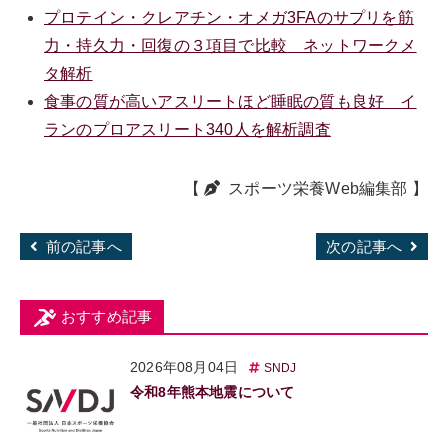
プロテイン・クレアチン・オメガ3FAのサプリを筋
力・持久力・回復の３項目で比較 ネットワークメ
タ解析
食事の質が高いアスリートほど睡眠の質も良好 イ
ランのプロアスリート340人を解析調査
【
スポーツ栄養Web編集部
】
前の記事へ
次の記事へ
おすすめ記事
2026年08月04日
SNDJ
令和8年熊本地震について