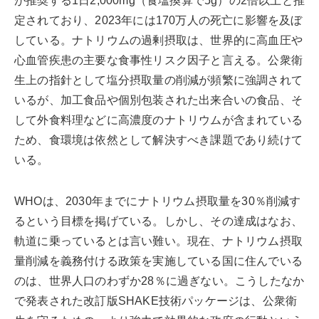
が推奨する1日2,000mg（食塩換算で5g）の2倍以上と推
定されており、2023年には170万人の死亡に影響を及ぼ
している。ナトリウムの過剰摂取は、世界的に高血圧や
心血管疾患の主要な食事性リスク因子と言える。公衆衛
生上の指針として塩分摂取量の削減が頻繁に強調されて
いるが、加工食品や個別包装された出来合いの食品、そ
して外食料理などに高濃度のナトリウムが含まれている
ため、食環境は依然として解決すべき課題であり続けて
いる。
WHOは、2030年までにナトリウム摂取量を30％削減す
るという目標を掲げている。しかし、その達成はなお、
軌道に乗っているとは言い難い。現在、ナトリウム摂取
量削減を義務付ける政策を実施している国に住んでいる
のは、世界人口のわずか28％に過ぎない。こうしたなか
で発表された改訂版SHAKE技術パッケージは、公衆衛