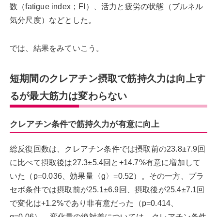
数（fatigue index；FI）、活力と疲労の状態（ブルネル
気分尺度）などとした。
では、結果をみていこう。
短期間のクレアチン摂取で筋持久力は向上す
るが最大筋力は変わらない
クレアチン条件で筋持久力が有意に向上
総反復回数は、クレアチン条件では摂取前の23.8±7.9回
に比べて摂取後は27.3±5.4回と+14.7%有意に増加して
いた（p=0.036、効果量〈g〉=0.52）。その一方、プラ
セボ条件では摂取前が25.1±6.9回、摂取後が25.4±7.1回
で変化は+1.2%であり非有意だった（p=0.414、
g=0.06）。変化量の絶対差については、クレアチン条件