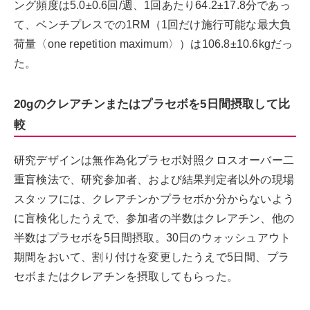
ング頻度は5.0±0.6回/週、1回あたり64.2±17.8分であっ
て、ベンチプレスでの1RM（1回だけ施行可能な最大負
荷量〈one repetition maximum〉）は106.8±10.6kgだっ
た。
20gのクレアチンまたはプラセボを5日間摂取して比
較
研究デザインは無作為化プラセボ対照クロスオーバー二
重盲検法で、研究参加者、および結果判定者以外の現場
スタッフには、クレアチンかプラセボか分からないよう
に盲検化したうえで、参加者の半数はクレアチン、他の
半数はプラセボを5日間摂取。30日のウォッシュアウト
期間をおいて、割り付けを変更したうえで5日間、プラ
セボまたはクレアチンを摂取してもらった。