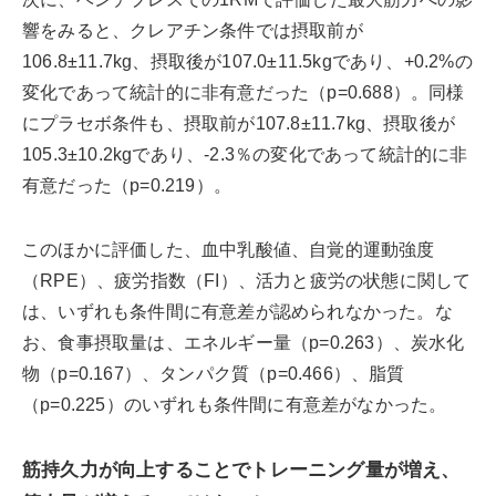
響をみると、クレアチン条件では摂取前が
106.8±11.7kg、摂取後が107.0±11.5kgであり、+0.2%の
変化であって統計的に非有意だった（p=0.688）。同様
にプラセボ条件も、摂取前が107.8±11.7kg、摂取後が
105.3±10.2kgであり、-2.3％の変化であって統計的に非
有意だった（p=0.219）。
このほかに評価した、血中乳酸値、自覚的運動強度
（RPE）、疲労指数（FI）、活力と疲労の状態に関して
は、いずれも条件間に有意差が認められなかった。な
お、食事摂取量は、エネルギー量（p=0.263）、炭水化
物（p=0.167）、タンパク質（p=0.466）、脂質
（p=0.225）のいずれも条件間に有意差がなかった。
筋持久力が向上することでトレーニング量が増え、