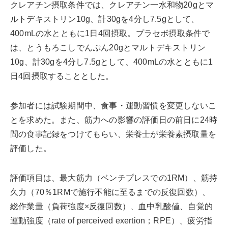
クレアチン摂取条件では、クレアチン一水和物20gとマ
ルトデキストリン10g、計30gを4分し7.5gとして、
400mLの水とともに1日4回摂取。プラセボ摂取条件で
は、とうもろこしでんぷん20gとマルトデキストリン
10g、計30gを4分し7.5gとして、400mLの水とともに1
日4回摂取することとした。
参加者には試験期間中、食事・運動習慣を変更しないこ
とを求めた。また、筋力への影響の評価日の前日に24時
間の食事記録をつけてもらい、栄養士が栄養素摂取量を
評価した。
評価項目は、最大筋力（ベンチプレスでの1RM）、筋持
久力（70％1RMで施行不能に至るまでの反復回数）、
総作業量（負荷強度×反復回数）、血中乳酸値、自覚的
運動強度（rate of perceived exertion；RPE）、疲労指