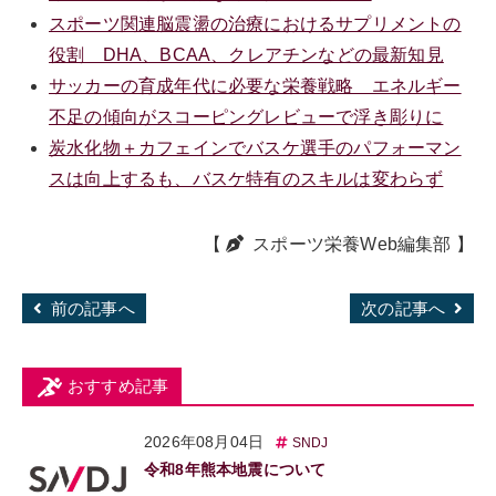
スポーツ関連脳震盪の治療におけるサプリメントの
役割 DHA、BCAA、クレアチンなどの最新知見
サッカーの育成年代に必要な栄養戦略 エネルギー
不足の傾向がスコーピングレビューで浮き彫りに
炭水化物＋カフェインでバスケ選手のパフォーマン
スは向上するも、バスケ特有のスキルは変わらず
【
スポーツ栄養Web編集部
】
前の記事へ
次の記事へ
おすすめ記事
2026年08月04日
SNDJ
令和8年熊本地震について