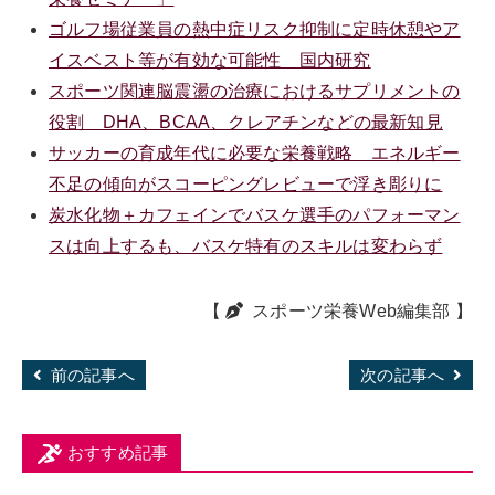
ゴルフ場従業員の熱中症リスク抑制に定時休憩やア
イスベスト等が有効な可能性 国内研究
スポーツ関連脳震盪の治療におけるサプリメントの
役割 DHA、BCAA、クレアチンなどの最新知見
サッカーの育成年代に必要な栄養戦略 エネルギー
不足の傾向がスコーピングレビューで浮き彫りに
炭水化物＋カフェインでバスケ選手のパフォーマン
スは向上するも、バスケ特有のスキルは変わらず
【
スポーツ栄養Web編集部
】
前の記事へ
次の記事へ
おすすめ記事