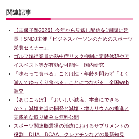
関連記事
【志保子塾2026】今年から見逃し配信を1週間に延
長！SNDJ主催「ビジネスパーソンのためのスポーツ
栄養セミナー」
ゴルフ場従業員の熱中症リスク抑制に定時休憩やア
イスベスト等が有効な可能性 国内研究
「味わって食べる」ことは性・年齢を問わず「よく
噛んでゆっくり食べる」ことにつながる 全国web
調査
【あじこらぼ】「おいしい減塩、本当にできる
か？」減塩弁当の開発と減塩・増カリウムの推進と
実践的な取り組みを無料公開
スポーツ関連脳震盪の治療におけるサプリメントの
役割 DHA、BCAA、クレアチンなどの最新知見