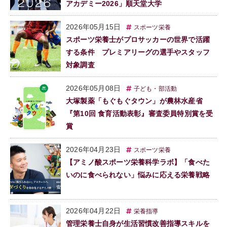
アカデミー2026」順天堂大学
2026年05月15日
スポーツ栄養
スポーツ栄養士がプロサッカーの世界で活躍
する条件 プレミアリーグの選手やスタッフ
対象調査
2026年05月08日
子ども・部活動
大塚製薬「もぐもぐタウン」が農林水産省
『第10回 食育活動表彰』審査委員特別賞を受
賞
2026年04月23日
スポーツ栄養
【アミノ酸スポーツ栄養科学ラボ】「食べた
いのに食べられない」悩みに応える栄養戦略
2026年04月22日
栄養指導
管理栄養士自身が生活習慣改善指導スキルを