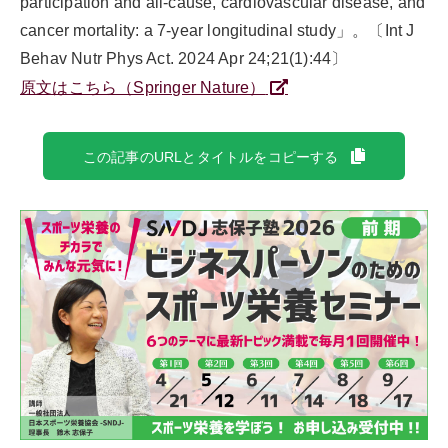
participation and all-cause, cardiovascular disease, and
cancer mortality: a 7-year longitudinal study」。〔Int J
Behav Nutr Phys Act. 2024 Apr 24;21(1):44〕
原文はこちら（Springer Nature）
この記事のURLとタイトルをコピーする