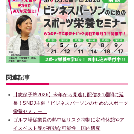
関連記事
【志保子塾2026】今年から見逃し配信を1週間に延
長！SNDJ主催「ビジネスパーソンのためのスポーツ
栄養セミナー」
ゴルフ場従業員の熱中症リスク抑制に定時休憩やア
イスベスト等が有効な可能性 国内研究