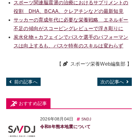
スポーツ関連脳震盪の治療におけるサプリメントの
役割 DHA、BCAA、クレアチンなどの最新知見
サッカーの育成年代に必要な栄養戦略 エネルギー
不足の傾向がスコーピングレビューで浮き彫りに
炭水化物＋カフェインでバスケ選手のパフォーマン
スは向上するも、バスケ特有のスキルは変わらず
【
スポーツ栄養Web編集部
】
前の記事へ
次の記事へ
おすすめ記事
2026年08月04日
SNDJ
令和8年熊本地震について