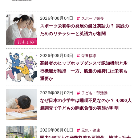
2026年08月04日
スポーツ栄養
スポーツ栄養学の発展の鍵は英語力？ 実践の
ためのリテラシーと英語力が相関
2026年08月03日
栄養指導
高齢者のヒップホップダンスで認知機能と歩
行機能が維持 一方、筋量の維持には栄養も
重要か
2026年08月02日
子ども・部活動
なぜ日本の小学生は睡眠不足なのか？ 4,000人
超調査で子どもの睡眠負債の実態が判明
2026年08月01日
元気・健康
国内150万人の歩数格差を可視化、地域・社会