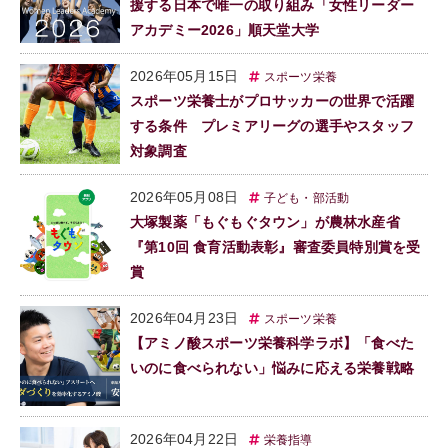
援する日本で唯一の取り組み「女性リーダー
アカデミー2026」順天堂大学
2026年05月15日
スポーツ栄養
スポーツ栄養士がプロサッカーの世界で活躍
する条件 プレミアリーグの選手やスタッフ
対象調査
2026年05月08日
子ども・部活動
大塚製薬「もぐもぐタウン」が農林水産省
『第10回 食育活動表彰』審査委員特別賞を受
賞
2026年04月23日
スポーツ栄養
【アミノ酸スポーツ栄養科学ラボ】「食べた
いのに食べられない」悩みに応える栄養戦略
2026年04月22日
栄養指導