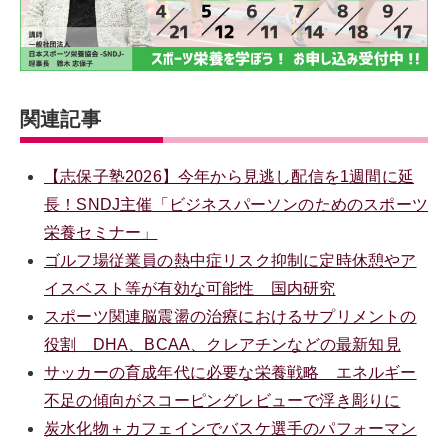
関連記事
【志保子塾2026】今年から見逃し配信を1週間に延
長！SNDJ主催「ビジネスパーソンのためのスポーツ
栄養セミナー」
ゴルフ場従業員の熱中症リスク抑制に定時休憩やア
イスベスト等が有効な可能性 国内研究
スポーツ関連脳震盪の治療におけるサプリメントの
役割 DHA、BCAA、クレアチンなどの最新知見
サッカーの育成年代に必要な栄養戦略 エネルギー
不足の傾向がスコーピングレビューで浮き彫りに
炭水化物＋カフェインでバスケ選手のパフォーマン