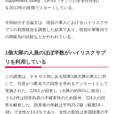
Supplement Safety；OPSS（サプリの安全性作戦）」
を2012年の段階でスタートしている。
今回紹介する論文は、現役の軍人におけるハイリスクサ
プリの利用状況を調査した結果であり、性別や軍隊内で
の階級別の比較などが行われている。
1個大隊の人員のほぼ半数がハイリスクサプ
リを利用している
この調査は、テキサス州にある陸軍1個大隊の軍人に対
して、任意かつ匿名での回答を求めるアンケートとして
実施された。226人が回答し（大隊の約50％に相当）、
うち2件は回答内容の不確実性のため除外、224人の回
答を解析した。回答者の年齢は平均25.7歳（範囲18～
48）で女性が14.3％であり、女性の割合は米国陸軍の平