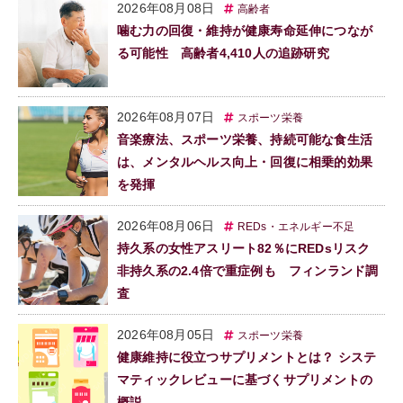
2026年08月08日
高齢者
噛む力の回復・維持が健康寿命延伸につなが
る可能性 高齢者4,410人の追跡研究
2026年08月07日
スポーツ栄養
音楽療法、スポーツ栄養、持続可能な食生活
は、メンタルヘルス向上・回復に相乗的効果
を発揮
2026年08月06日
REDs・エネルギー不足
持久系の女性アスリート82％にREDsリスク
非持久系の2.4倍で重症例も フィンランド調
査
2026年08月05日
スポーツ栄養
健康維持に役立つサプリメントとは？ システ
マティックレビューに基づくサプリメントの
概説