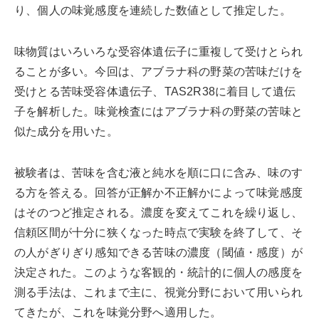
り、個人の味覚感度を連続した数値として推定した。
味物質はいろいろな受容体遺伝子に重複して受けとられ
ることが多い。今回は、アブラナ科の野菜の苦味だけを
受けとる苦味受容体遺伝子、TAS2R38に着目して遺伝
子を解析した。味覚検査にはアブラナ科の野菜の苦味と
似た成分を用いた。
被験者は、苦味を含む液と純水を順に口に含み、味のす
る方を答える。回答が正解か不正解かによって味覚感度
はそのつど推定される。濃度を変えてこれを繰り返し、
信頼区間が十分に狭くなった時点で実験を終了して、そ
の人がぎりぎり感知できる苦味の濃度（閾値・感度）が
決定された。このような客観的・統計的に個人の感度を
測る手法は、これまで主に、視覚分野において用いられ
てきたが、これを味覚分野へ適用した。