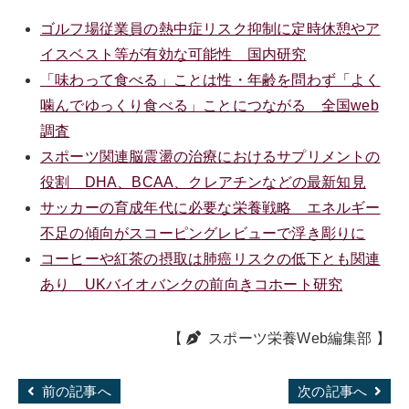
ゴルフ場従業員の熱中症リスク抑制に定時休憩やア
イスベスト等が有効な可能性 国内研究
「味わって食べる」ことは性・年齢を問わず「よく
噛んでゆっくり食べる」ことにつながる 全国web
調査
スポーツ関連脳震盪の治療におけるサプリメントの
役割 DHA、BCAA、クレアチンなどの最新知見
サッカーの育成年代に必要な栄養戦略 エネルギー
不足の傾向がスコーピングレビューで浮き彫りに
コーヒーや紅茶の摂取は肺癌リスクの低下とも関連
あり UKバイオバンクの前向きコホート研究
【
スポーツ栄養Web編集部
】
前の記事へ
次の記事へ