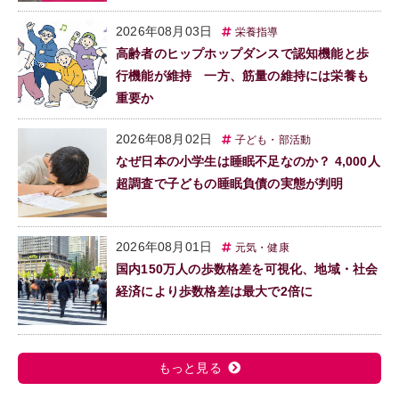
2026年08月03日
栄養指導
高齢者のヒップホップダンスで認知機能と歩
行機能が維持 一方、筋量の維持には栄養も
重要か
2026年08月02日
子ども・部活動
なぜ日本の小学生は睡眠不足なのか？ 4,000人
超調査で子どもの睡眠負債の実態が判明
2026年08月01日
元気・健康
国内150万人の歩数格差を可視化、地域・社会
経済により歩数格差は最大で2倍に
もっと見る