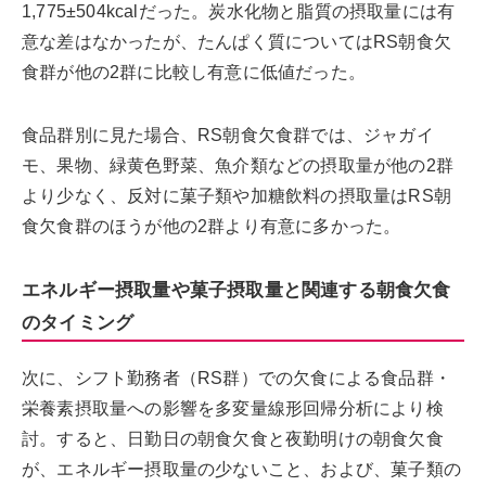
1,775±504kcalだった。炭水化物と脂質の摂取量には有
意な差はなかったが、たんぱく質についてはRS朝食欠
食群が他の2群に比較し有意に低値だった。
食品群別に見た場合、RS朝食欠食群では、ジャガイ
モ、果物、緑黄色野菜、魚介類などの摂取量が他の2群
より少なく、反対に菓子類や加糖飲料の摂取量はRS朝
食欠食群のほうが他の2群より有意に多かった。
エネルギー摂取量や菓子摂取量と関連する朝食欠食
のタイミング
次に、シフト勤務者（RS群）での欠食による食品群・
栄養素摂取量への影響を多変量線形回帰分析により検
討。すると、日勤日の朝食欠食と夜勤明けの朝食欠食
が、エネルギー摂取量の少ないこと、および、菓子類の