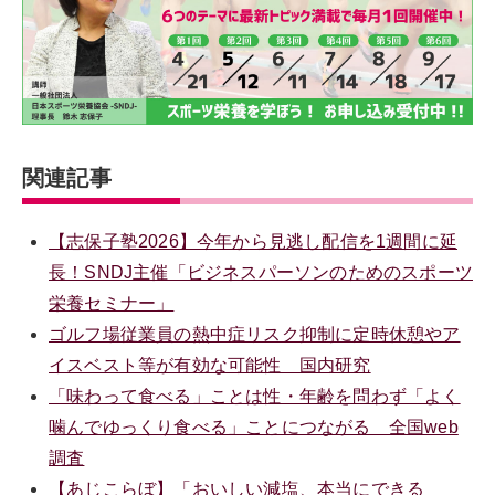
関連記事
【志保子塾2026】今年から見逃し配信を1週間に延
長！SNDJ主催「ビジネスパーソンのためのスポーツ
栄養セミナー」
ゴルフ場従業員の熱中症リスク抑制に定時休憩やア
イスベスト等が有効な可能性 国内研究
「味わって食べる」ことは性・年齢を問わず「よく
噛んでゆっくり食べる」ことにつながる 全国web
調査
【あじこらぼ】「おいしい減塩、本当にできる