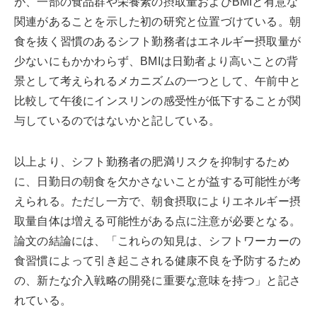
が、一部の食品群や栄養素の摂取量およびBMIと有意な
関連があることを示した初の研究と位置づけている。朝
食を抜く習慣のあるシフト勤務者はエネルギー摂取量が
少ないにもかかわらず、BMIは日勤者より高いことの背
景として考えられるメカニズムの一つとして、午前中と
比較して午後にインスリンの感受性が低下することが関
与しているのではないかと記している。
以上より、シフト勤務者の肥満リスクを抑制するため
に、日勤日の朝食を欠かさないことが益する可能性が考
えられる。ただし一方で、朝食摂取によりエネルギー摂
取量自体は増える可能性がある点に注意が必要となる。
論文の結論には、「これらの知見は、シフトワーカーの
食習慣によって引き起こされる健康不良を予防するため
の、新たな介入戦略の開発に重要な意味を持つ」と記さ
れている。