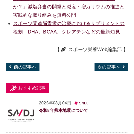
か？」減塩弁当の開発と減塩・増カリウムの推進と
実践的な取り組みを無料公開
スポーツ関連脳震盪の治療におけるサプリメントの
役割 DHA、BCAA、クレアチンなどの最新知見
【
スポーツ栄養Web編集部
】
前の記事へ
次の記事へ
おすすめ記事
2026年08月04日
SNDJ
令和8年熊本地震について