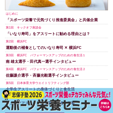
はじめに
「スポーツ栄養で元気づくり推進委員会」と共催企業
第1回 キックオフ座談会
「いなり寿司」をアスリートに勧める理由とは？
第2回 横浜FC
運動後の補食としてのいなり寿司 ✕ 横浜FC
第3回 横浜FC パフォーマンスアップのための食生活１
南 雄太選手・田代真一選手インタビュー
第4回 横浜FC パフォーマンスアップのための食生活２
佐藤謙介選手・斉藤光毅選手インタビュー
第5回 日本体育大学ウエイトリフティング部
大学生アスリートの身体づくりと食生活
第6回 横浜FCサッカースクール
ジュニアアスリートの発育・発達と食事