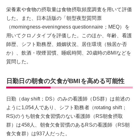
栄養素や食物の摂取量は食物摂取頻度調査を用いて評価
した。また、日本語版の「朝型夜型質問票
（morningness-eveningness questionnaire；MEQ）を
用いてクロノタイプを評価した。このほか、年齢、看護
師歴、シフト勤務歴、婚姻状況、居住環境（独居か否
か）、飲酒・喫煙習慣、睡眠時間、20歳時のBMIなどを
質問した。
日勤日の朝食の欠食がBMIを高める可能性
日勤（day shift；DS）のみの看護師（DS群）は前述の
ように1,054人であり、シフト勤務者（rotating shift；
RS)のうち朝食欠食習慣のない看護師（RS朝食摂取
群）は458人、朝食欠食習慣のあるRSの看護師（RS朝
食欠食群）は937人だった。