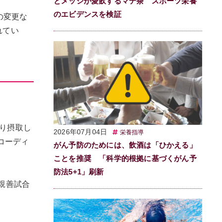
とメッシが愛飲するマテ茶 スポーツ栄養
のエビデンスを検証
の変更な
されてい
。
たり摂取し
2026年07月04日
栄養指導
コーディ
がん予防のためには、飲酒は「ひかえる」
ことを推奨 「科学的根拠に基づくがん予
防法5+1」刷新
親善試合