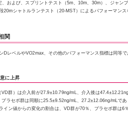
定、および、スプリントテスト（5m、10m、30m）、ジャン
20mシャトルランテスト（20-MST）によるパフォーマンス
相関
DレベルやVO2max、その他のパフォーマンス指標は同等で
有意に上昇
介入前が27.9±10.79ng/mL、介入後は47.4±12.21ng
ボ群は同順に25.5±9.52ng/mL、27.2±12.06ng/mLで
スライン値からの変化の割合は、VD群が70％、プラセボ群は6