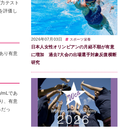
プ力テスト
を評価し
2026年07月03日
スポーツ栄養
日本人女性オリンピアンの月経不順が有意
あり有意
に増加 過去7大会の出場選手対象反復横断
研究
/mLであ
あり、有意
％だっ