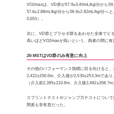
VO2maxは、VD群が57.9±3.40mL/kg/分か
57.6±2.88mL/kg/分から58.9±2.82
0.053）。
次に、VD群とプラセボ群をあわせた全体でビタ
高いほどVO2maxが高いという、両者の間に有意
20-MSTはVD群のみ有意に向上
その他のパフォーマンス指標に目を向けると、多
2,422±250.0m、介入後が2,530±25
（介入前2,395±210.9m、介入後2,492±
スプリントテストやジャンプ力テストについて
間差も非有意だった。