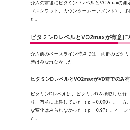
介入の前後にビタミンDレベルとVO2maxの測
（スクワット、カウンタームーブメント）、多段
た。
ビタミンDレベルとVO2maxが有意に
介入前のベースライン時点では、両群のビタミン
差はみなれなかった。
ビタミンDレベルとVO2maxがVD群でのみ
ビタミンDレベルは、ビタミンDを摂取した群（VD群）は
り、有意に上昇していた（ｐ＝0.000）。一方、プラセ
な変化はみられなかった（ｐ＝0.97）。ベー
た。