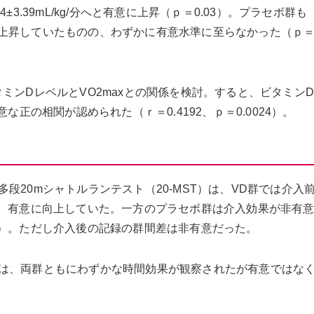
ら59.4±3.39mL/kg/分へと有意に上昇（ｐ＝0.03）。プラセボ群も
mL/kg/分へと上昇していたものの、わずかに有意水準に至らなかった（ｐ
ミンDレベルとVO2maxとの関係を検討。すると、ビタミン
な正の相関が認められた（ｒ＝0.4192、ｐ＝0.0024）。
段20mシャトルランテスト（20-MST）は、VD群では介入
3.3mであり、有意に向上していた。一方のプラセボ群は介入効果が非有
208.7m）。ただし介入後の記録の群間差は非有意だった。
は、両群ともにわずかな時間効果が観察されたが有意ではな