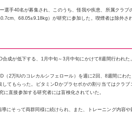
カー選手40名が募集され、このうち、怪我や疾患、所属クラブ
±0.7cm、68.05±9.18kg）が研究に参加した。喫煙者は除外
D合成が低下する、1月中旬～3月中旬にかけて8週間行われた
ンD（2万IUのコレカルシフェロール）を週に2回、8週間にわ
摂取してもらった。ビタミンDかプラセボかの割り当てはクラブ
究に直接参加する研究者には盲検化されていた。
指導にそって両群同様に続けられ、また、トレーニング内容や