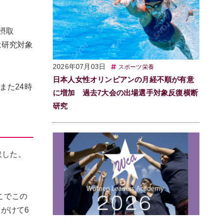
摂取
は研究対象
2026年07月03日
スポーツ栄養
日本人女性オリンピアンの月経不順が有意
また24時
に増加 過去7大会の出場選手対象反復横断
研究
取した。
こでこの
めがけて6