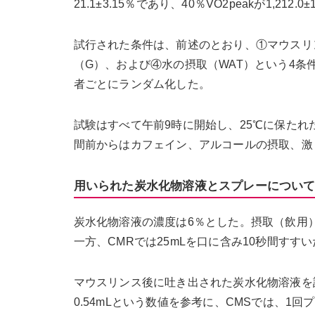
21.1±3.15％であり、40％VO2peakが1,212.0±
試行された条件は、前述のとおり、①マウスリ
（G）、および④水の摂取（WAT）という4
者ごとにランダム化した。
試験はすべて午前9時に開始し、25℃に保たれ
間前からはカフェイン、アルコールの摂取、激
用いられた炭水化物溶液とスプレーについ
炭水化物溶液の濃度は6％とした。摂取（飲用）
一方、CMRでは25mLを口に含み10秒間すす
マウスリンス後に吐き出された炭水化物溶液を計
0.54mLという数値を参考に、CMSでは、1