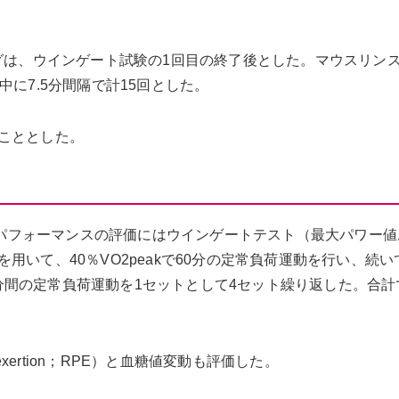
ングは、ウインゲート試験の1回目の終了後とした。マウスリン
に7.5分間隔で計15回とした。
こととした。
運動パフォーマンスの評価にはウインゲートテスト（最大パワー
いて、40％VO2peakで60分の定常負荷運動を行い、続いて
30分間の定常負荷運動を1セットとして4セット繰り返した。合計
d exertion；RPE）と血糖値変動も評価した。