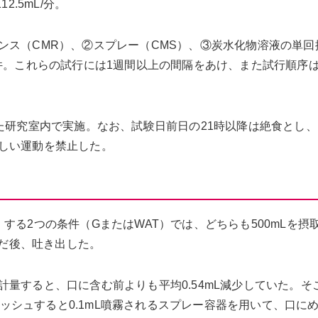
112.5mL/分。
ンス（CMR）、②スプレー（CMS）、③炭水化物溶液の単回
条件。これらの試行には1週間以上の間隔をあけ、また試行順序
た研究室内で実施。なお、試験日前日の21時以降は絶食とし、
しい運動を禁止した。
て
する2つの条件（GまたはWAT）では、どちらも500mLを摂
いだ後、吐き出した。
量すると、口に含む前よりも平均0.54mL減少していた。そ
回プッシュすると0.1mL噴霧されるスプレー容器を用いて、口に