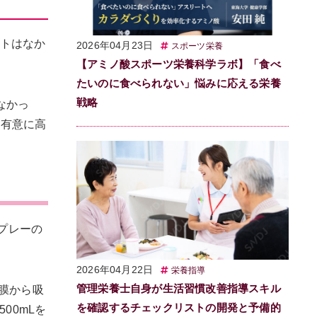
ントはなか
2026年04月23日
スポーツ栄養
【アミノ酸スポーツ栄養科学ラボ】「食べ
たいのに食べられない」悩みに応える栄養
戦略
なかっ
し有意に高
プレーの
2026年04月22日
栄養指導
管理栄養士自身が生活習慣改善指導スキル
粘膜から吸
を確認するチェックリストの開発と予備的
00mLを