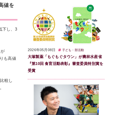
高値を
低下し、3
2026年05月08日
子ども・部活動
Sが
大塚製薬「もぐもぐタウン」が農林水産省
よりも高値
『第10回 食育活動表彰』審査委員特別賞を
受賞
Tに比較し
）。