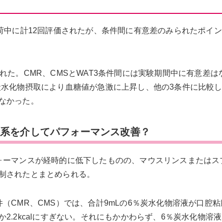
荷中に計12回評価されたが、条件間に有意差のみられたポイ
れた。CMR、CMSとWAT3条件間には実験期間中に有意差は
炭水化物摂取により血糖値が急激に上昇し、他の3条件に比較
なかった。
酬系を介してパフォーマンス改善？
ォーマンスが経時的に低下したものの、マウスリンスまたはス
制されたとまとめられる。
（CMR、CMS）では、合計9mLの6％炭水化物溶液が口腔
.2kcalにすぎない。それにもかかわらず、6％炭水化物溶液5