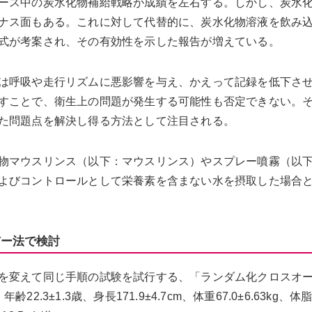
ース中の炭水化物補給戦略が成績を左右する。しかし、炭水
ナス面もある。これに対して代替的に、炭水化物溶液を飲み
式が考案され、その有効性を示した報告が増えている。
は呼吸や走行リズムに悪影響を与え、かえって記録を低下さ
すことで、衛生上の問題が発生する可能性も否定できない。
た問題点を解決し得る方法として注目される。
物マウスリンス（以下：マウスリンス）やスプレー噴霧（以
よびコントロールとして栄養素を含まない水を摂取した場合
バー法で検討
を変えて同じ手順の試験を試行する、「ランダム化クロスオ
3±1.3歳、身長171.9±4.7cm、体重67.0±6.63kg、体