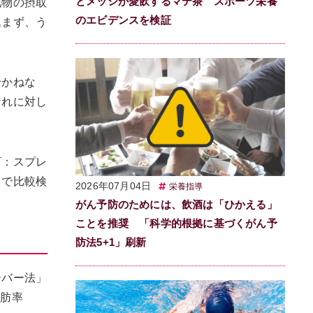
とメッシが愛飲するマテ茶 スポーツ栄養
化物の摂取
のエビデンスを検証
込まず、う
せかねな
それに対し
下：スプレ
とで比較検
2026年07月04日
栄養指導
がん予防のためには、飲酒は「ひかえる」
ことを推奨 「科学的根拠に基づくがん予
防法5+1」刷新
ーバー法」
脂肪率