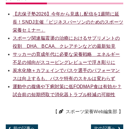
【志保子塾2026】今年から見逃し配信を1週間に延
長！SNDJ主催「ビジネスパーソンのためのスポーツ
栄養セミナー」
スポーツ関連脳震盪の治療におけるサプリメントの
役割 DHA、BCAA、クレアチンなどの最新知見
サッカーの育成年代に必要な栄養戦略 エネルギー
不足の傾向がスコーピングレビューで浮き彫りに
炭水化物＋カフェインでバスケ選手のパフォーマン
スは向上するも、バスケ特有のスキルは変わらず
運動中の腹痛や下痢対策に低FODMAP食は有効か？
試合前の短期摂取で消化器トラブル軽減の可能性
【
スポーツ栄養Web編集部
】
前の記事へ
次の記事へ