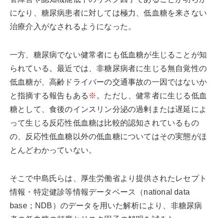
になり、糖尿病患者に対しては極力、低血糖を来さない
治療介入がなされるようになった。
一方、糖尿病でない健常者にも低血糖が生じることが知
られている。最近では、非糖尿病者に生じる無自覚性の
低血糖が、高齢ドライバーの交通事故の一因ではないか
と指摘する報告もある
※
。ただし、健常者に生じる低血
糖として、食後のインスリン分泌の過剰または遅延によ
って生じる反応性低血糖は比較的認知されているもの
の、反応性低血糖以外の低血糖についてはその実態がほ
とんどわかっていない。
そこで中島氏らは、厚生労働省より提供されたレセプト
情報・特定健診等情報データベース（national data
base；NDB）のデータを用いた解析により、非糖尿病