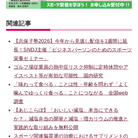
関連記事
【志保子塾2026】今年から見逃し配信を1週間に延
長！SNDJ主催「ビジネスパーソンのためのスポーツ
栄養セミナー」
ゴルフ場従業員の熱中症リスク抑制に定時休憩やア
イスベスト等が有効な可能性 国内研究
「味わって食べる」ことは性・年齢を問わず「よく
噛んでゆっくり食べる」ことにつながる 全国web
調査
【あじこらぼ】「おいしい減塩、本当にできる
か？」減塩弁当の開発と減塩・増カリウムの推進と
実践的な取り組みを無料公開
スポーツ関連脳震盪の治療におけるサプリメントの