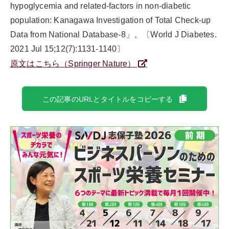
hypoglycemia and related-factors in non-diabetic
population: Kanagawa Investigation of Total Check-up
Data from National Database-8」。〔World J Diabetes.
2021 Jul 15;12(7):1131-1140〕
原文はこちら（Springer Nature）
この記事のURLとタイトルをコピーする