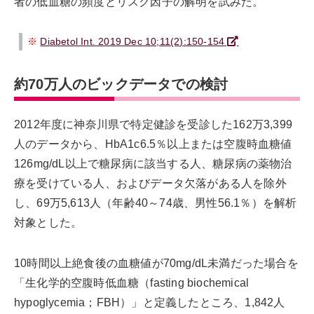
者の低血糖の頻度とリスク因子の解明を試みた。
※
Diabetol Int. 2019 Dec 10;11(2):150-154
約70万人のビックデータでの検討
2012年度に神奈川県で特定健診を受診した162万3,399
人のデータから、HbA1c6.5％以上または空腹時血糖値
126mg/dL以上で糖尿病に該当する人、糖尿病の薬物治
療を受けている人、およびデータ欠落がある人を除外
し、69万5,613人（年齢40～74歳、男性56.1％）を解析
対象とした。
10時間以上絶食後の血糖値が70mg/dL未満だった場合を
「生化学的空腹時低血糖（fasting biochemical
hypoglycemia；FBH）」と定義したところ、1,842人