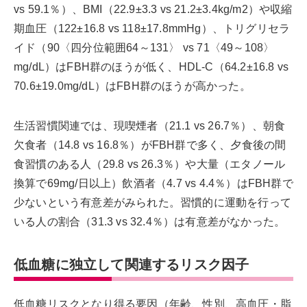
vs 59.1％）、BMI（22.9±3.3 vs 21.2±3.4kg/m2）や収縮
期血圧（122±16.8 vs 118±17.8mmHg）、トリグリセラ
イド（90〈四分位範囲64～131〉 vs 71〈49～108〉
mg/dL）はFBH群のほうが低く、HDL-C（64.2±16.8 vs
70.6±19.0mg/dL）はFBH群のほうが高かった。
生活習慣関連では、現喫煙者（21.1 vs 26.7％）、朝食
欠食者（14.8 vs 16.8％）がFBH群で多く、夕食後の間
食習慣のある人（29.8 vs 26.3％）や大量（エタノール
換算で69mg/日以上）飲酒者（4.7 vs 4.4％）はFBH群で
少ないという有意差がみられた。習慣的に運動を行って
いる人の割合（31.3 vs 32.4％）は有意差がなかった。
低血糖に独立して関連するリスク因子
低血糖リスクとなり得る要因（年齢、性別、高血圧・脂