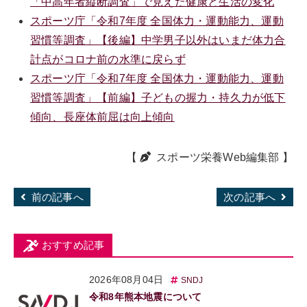
「中高年者縦断調査」で見えた健康と生活の変化
スポーツ庁「令和7年度 全国体力・運動能力、運動
習慣等調査」【後編】中学男子以外はいまだ体力合
計点がコロナ前の水準に戻らず
スポーツ庁「令和7年度 全国体力・運動能力、運動
習慣等調査」【前編】子どもの握力・持久力が低下
傾向、長座体前屈は向上傾向
【
スポーツ栄養Web編集部
】
前の記事へ
次の記事へ
おすすめ記事
2026年08月04日
SNDJ
令和8年熊本地震について