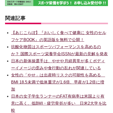
関連記事
【あじこらぼ】『おいしく食べて健康に 女性のセル
フケアBOOK』の英語版を無料で公開！
抗酸化物質はスポーツパフォーマンスを高めるの
か？ 国際スポーツ栄養学会ISSNが最新の見解を発表
日本の新体操選手は、やせや月経異常が多くボディ
ーイメージの歪みや食行動の乱れが関連している
女性の「やせ」は出産時リスクの可能性を高める
BMI 18.5未満で低体重児が1.6倍、早産が1.2倍に増
加
日本の女子学生ランナーのFAT有病率は米国より有
意に高く、低BMI・疲労骨折が多い 日米2大学を比
較