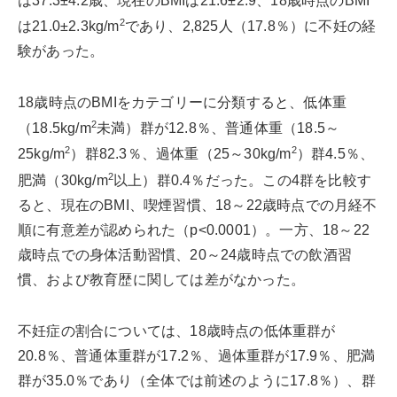
は37.3±4.2歳、現在のBMIは21.6±2.9、18歳時点のBMI
2
は21.0±2.3kg/m
であり、2,825人（17.8％）に不妊の経
験があった。
18歳時点のBMIをカテゴリーに分類すると、低体重
2
（18.5kg/m
未満）群が12.8％、普通体重（18.5～
2
2
25kg/m
）群82.3％、過体重（25～30kg/m
）群4.5％、
2
肥満（30kg/m
以上）群0.4％だった。この4群を比較す
ると、現在のBMI、喫煙習慣、18～22歳時点での月経不
順に有意差が認められた（p<0.0001）。一方、18～22
歳時点での身体活動習慣、20～24歳時点での飲酒習
慣、および教育歴に関しては差がなかった。
不妊症の割合については、18歳時点の低体重群が
20.8％、普通体重群が17.2％、過体重群が17.9％、肥満
群が35.0％であり（全体では前述のように17.8％）、群