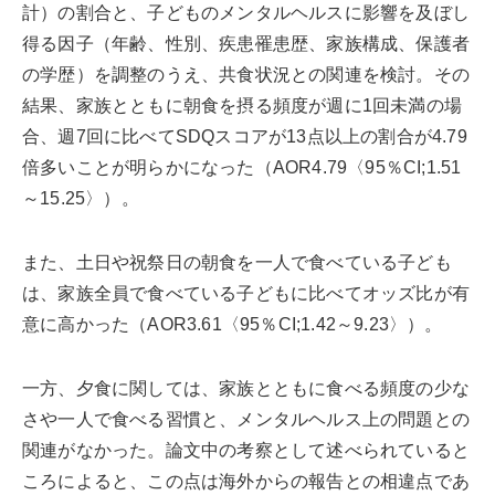
計）の割合と、子どものメンタルヘルスに影響を及ぼし
得る因子（年齢、性別、疾患罹患歴、家族構成、保護者
の学歴）を調整のうえ、共食状況との関連を検討。その
結果、家族とともに朝食を摂る頻度が週に1回未満の場
合、週7回に比べてSDQスコアが13点以上の割合が4.79
倍多いことが明らかになった（AOR4.79〈95％CI;1.51
～15.25〉）。
また、土日や祝祭日の朝食を一人で食べている子ども
は、家族全員で食べている子どもに比べてオッズ比が有
意に高かった（AOR3.61〈95％CI;1.42～9.23〉）。
一方、夕食に関しては、家族とともに食べる頻度の少な
さや一人で食べる習慣と、メンタルヘルス上の問題との
関連がなかった。論文中の考察として述べられていると
ころによると、この点は海外からの報告との相違点であ