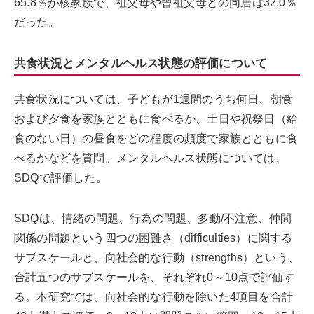
65.8％が核家族で、祖父母や曾祖父母との同居は32.0％
だった。
共食状況とメンタルヘルス状態の評価について
共食状況については、子どもが1週間のうち何日、朝食
および夕食を家族とともに食べるか、土日や祝祭日（給
食のない日）の昼食をどの程度の頻度で家族とともに食
べるかなどを質問。メンタルヘルス状態については、
SDQで評価した。
SDQは、情緒の問題、行為の問題、多動/不注意、仲間
関係の問題という四つの困難さ（difficulties）に関する
サブスケールと、向社会的な行動（strengths）という、
合計五つのサブスケールを、それぞれ0～10点で評価す
る。本研究では、向社会的な行動を除いた4項目を合計