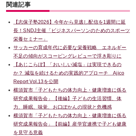
関連記事
【志保子塾2026】今年から見逃し配信を1週間に延
長！SNDJ主催「ビジネスパーソンのためのスポーツ
栄養セミナー」
サッカーの育成年代に必要な栄養戦略 エネルギー
不足の傾向がスコーピングレビューで浮き彫りに
【あじこらぼ】「おいしい減塩」は実現できるの
か？ 減塩を続けるための実践的アプローチ Ajico
Report Vol.13を公開
横須賀市「子どもたちの体力向上・健康増進に係る
研究成果報告会」【後編】子どもの生活習慣、体
力、睡眠、味覚、お口ぽかんの現状と危機感
横須賀市「子どもたちの体力向上・健康増進に係る
研究成果報告会」【前編】産学官連携で子ども健康
を見守る意義