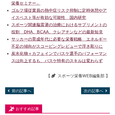
栄養セミナー」
ゴルフ場従業員の熱中症リスク抑制に定時休憩やア
イスベスト等が有効な可能性 国内研究
スポーツ関連脳震盪の治療におけるサプリメントの
役割 DHA、BCAA、クレアチンなどの最新知見
サッカーの育成年代に必要な栄養戦略 エネルギー
不足の傾向がスコーピングレビューで浮き彫りに
炭水化物＋カフェインでバスケ選手のパフォーマン
スは向上するも、バスケ特有のスキルは変わらず
【
スポーツ栄養WEB編集部
】
前の記事へ
次の記事へ
おすすめ記事