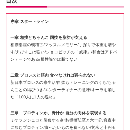
目次
序章 スタートライン
一章 相撲とちゃんこ 国技を脂肪が支える
相撲部屋の朝稽古/マッスルメモリー/手探りで体重を増や
す/えびすこは強い/ジョコビッチの「戒律」/和食はアドバ
ンテージである/根性論では勝てない
二章 プロレスと筋肉 食べなければ得られない
新日本プロレスの寮生活/自炊もトレーニングのうち/ちゃ
んことの結びつき/エンターティナーの意味/オーラを消し
た「100人に1人の逸材」
三章 プロティンか、青汁か 自分の肉体を表現する
ミケランジェロと勝負する身体/棚橋弘至と六十分/真夜中
に飲むプロティン/食べたいものを食べない/玄米と十円玉