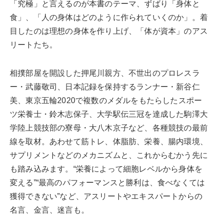
「究極」と言えるのが本書のテーマ、ずばり「身体と
食」、「人の身体はどのように作られていくのか」。着
目したのは理想の身体を作り上げ、「体が資本」のアス
リートたち。
相撲部屋を開設した押尾川親方、不世出のプロレスラ
ー・武藤敬司、日本記録を保持するランナー・新谷仁
美、東京五輪2020で複数のメダルをもたらしたスポー
ツ栄養士・鈴木志保子、大学駅伝三冠を達成した駒澤大
学陸上競技部の寮母・大八木京子など、各種競技の最前
線を取材。あわせて筋トレ、体脂肪、栄養、腸内環境、
サプリメントなどのメカニズムと、これからむかう先に
も踏み込みます。“栄養によって細胞レベルから身体を
変える”“最高のパフォーマンスと勝利は、食べなくては
獲得できない”など、アスリートやエキスパートからの
名言、金言、迷言も。