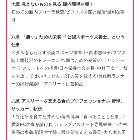
七章 見えないものを見る 腸内環境を覗く
初めての腸内フローラ検査/ビフィズス菌と腸活/過剰な期
待
八章 「勝つ」ための栄養 「公認スポーツ栄養士」という
仕事
メダルをもたらす公認スポーツ栄養士･鈴木志保子/マツダ
陸上競技部のトレーニング/勝つための秘策/パラリンピッ
ク･アスリートへの指導/日本栄養士会会長･中村丁次「ご飯
を手放してはいけません」/汗の質を変える/長距離ランナ
ーの試行錯誤/「アスリートは芸術品」
九章 アスリートを支える食のプロフェッショナル 野球、
サッカー、駅伝
大谷翔平を育てた丼めし/落合博満「食べることも仕事」/
横浜FCの食を請け負う/トップアスリート専属栄養士･吉村
俊亮の奥義/駒澤大学陸上競技部を支える寮母･大八木京子