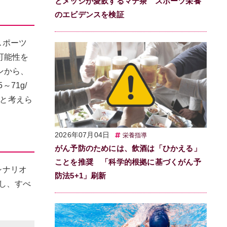
とメッシが愛飲するマテ茶 スポーツ栄養
のエビデンスを検証
スポーツ
の可能性を
ンから、
～71g/
当と考えら
2026年07月04日
栄養指導
がん予防のためには、飲酒は「ひかえる」
ことを推奨 「科学的根拠に基づくがん予
シナリオ
防法5+1」刷新
定し、すべ