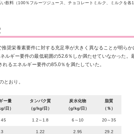
高い飲料（100％フルーツジュース、チョコレートミルク、ミルクを各
度
で推奨栄養素要件に対する充足率が大きく異なることが明らか
ネルギー要件の最低範囲の52.6％しか満たせていなかった。
されるエネルギー要件の85.0％を満たしていた。
のとおり。
ギー量
タンパク質
炭水化物
脂質
/kg/日）
（g/kg/日）
（g/kg/日）
（％）
～45
1.2～1.8
6～10
20～35
.3
1.22
2.95
29.2