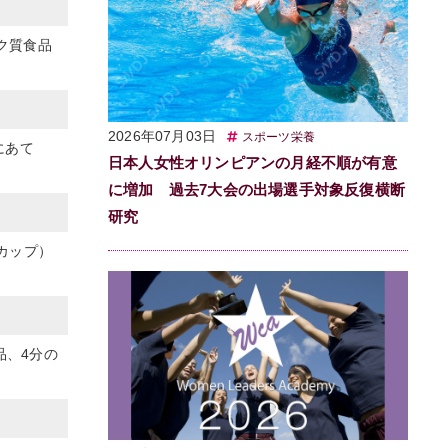
ク質食品
2026年07月03日
スポーツ栄養
にあて
日本人女性オリンピアンの月経不順が有意
に増加 過去7大会の出場選手対象反復横断
研究
カップ）
品、4分の