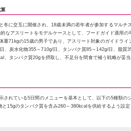
試算
と冬に交互に開催され、18歳未満の若年者が参加するマルチ
ébec）の平均的なアスリートをモデルケースとして、フードガイド適用
重71kgの15歳の男子であり、アスリート対象のガイドライ
/日、炭水化物355～710g/日、タンパク質85～142g/日、脂質35
cal、タンパク質20gを摂取し、不足分を間食で補う戦略が妥
示されている5日間のメニューを基本として、以下の5種類の
15gのタンパク質を含み260～380kcalを供給するよう設