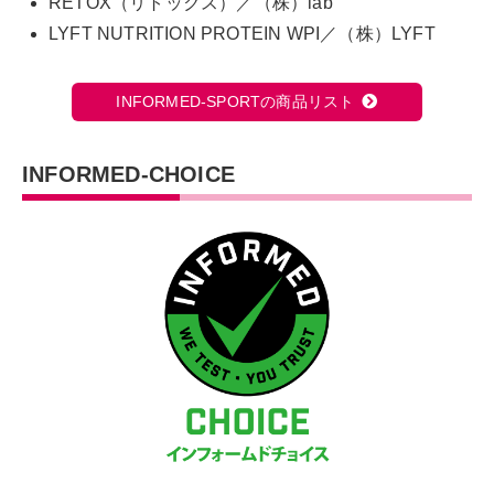
RETOX（リトックス）／（株）lab
LYFT NUTRITION PROTEIN WPI／（株）LYFT
INFORMED-SPORTの商品リスト
INFORMED-CHOICE