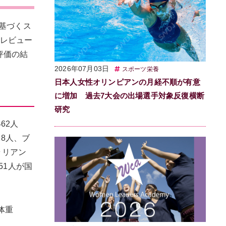
に基づくス
文レビュー
評価の結
2026年07月03日
スポーツ栄養
日本人女性オリンピアンの月経不順が有意
に増加 過去7大会の出場選手対象反復横断
研究
62人
28人、ブ
ラリアン
51人が国
肪体重