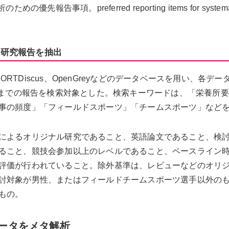
告事項。preferred reporting items for systema
の研究報告を抽出
、SPORTDiscus、OpenGreyなどのデータベースを用い、各デ
月までの報告を検索対象とした。検索キーワードは、「栄養所
事の頻度」「フィールドスポーツ」「チームスポーツ」など
によるオリジナル研究であること、英語論文であること、検
ること、競技会参加以上のレベルであること、ベースライン
評価が行われていること。除外基準は、レビューなどのオリ
討対象が男性、またはフィールドチームスポーツ選手以外の
もの。
データをメタ解析