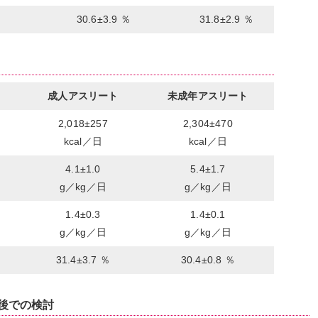
30.6±3.9 ％
31.8±2.9 ％
成人アスリート
未成年アスリート
2,018±257
2,304±470
kcal／日
kcal／日
4.1±1.0
5.4±1.7
g／kg／日
g／kg／日
1.4±0.3
1.4±0.1
g／kg／日
g／kg／日
31.4±3.7 ％
30.4±0.8 ％
後での検討