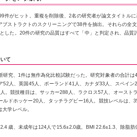
999件がヒット。重複を削除後、2名の研究者が論文タイトル
アブストラクトのスクリーニングで38件を抽出。それらの全
象とした。20件の研究の品質はすべて「中」と判定され、品質
ついて
縦断研究、1件は無作為化比較試験だった。研究対象者の合計は4
ア52人、英国45人、ポーランド41人、カナダ33人、スペイン
 8人。競技種目は、サッカー288人、ラクロス57人、オースト
ールドホッケー20人、タッチラグビー16人。競技レベルは、3
は大学レベル。
 歳、未成年は124人で15.6±2.0歳。BMI 22.6±1.3、除脂