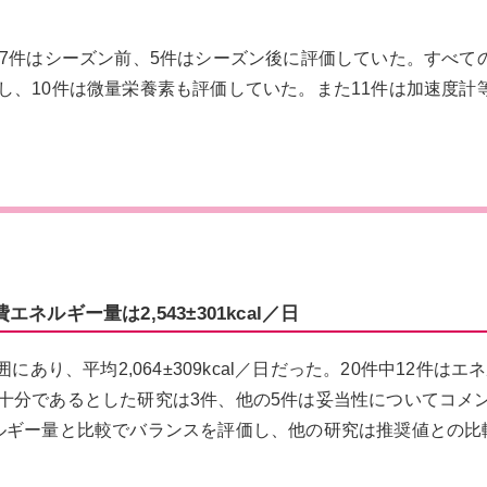
、7件はシーズン前、5件はシーズン後に評価していた。すべて
し、10件は微量栄養素も評価していた。また11件は加速度計
エネルギー量は2,543±301kcal／日
範囲にあり、平均2,064±309kcal／日だった。20件中12件は
十分であるとした研究は3件、他の5件は妥当性についてコメ
ルギー量と比較でバランスを評価し、他の研究は推奨値との比