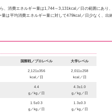
消費エネルギー量は1,744～3,131kcal／日の範囲にあり
ルギー量は平均消費エネルギー量に対して479kcal／日少なく、出
国際戦／プロレベル
大学レベル
2,121±356
2,011±258
kcal／日
kcal／日
4.4
4.3±1.0
g／kg／日
g／kg／日
1.5±0.3
1.3±0.3
g／kg／日
g／kg／日