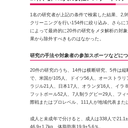
1名の研究者が上記の条件で検索した結果、2,
クリーニングを行い154件に絞り込み、さらに
によって最終的に20件の研究をメタ解析の対
果から除外すべきものはなかった。
研究の手法や対象者の参加スポーツなどに
20件の研究のうち、14件は横断研究、5件は
で、米国が105人、ドイツ56人、オーストラリ
ラジル21人、日本17人、オランダ16人、イラ
フットボール52人、7人制ラグビー29人、フィ
際戦またはプロレベル、111人が地域代表また
成人と未成年で分けると、成人は338人で21.1±2.4
46.9±1.7kg、体脂肪率19.9±5.6％。