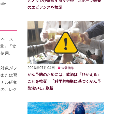
とメッシが愛飲するマテ茶 スポーツ栄養
tic
のエビデンスを検証
ータベース
要量」「食
を使用。
2026年07月04日
討対象がフ
栄養指導
がん予防のためには、飲酒は「ひかえる」
時または習
ことを推奨 「科学的根拠に基づくがん予
ジナル研究
防法5+1」刷新
もの、レク