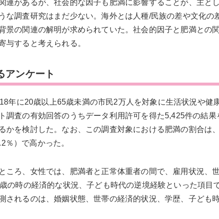
関連があるが、社会的な因子も肥満に影響することが、主と
うな調査研究はまだ少ない。海外とは人種/民族の差や文化の
背景の関連の解明が求められていた。社会的因子と肥満との
寄与すると考えられる。
るアンケート
18年に20歳以上65歳未満の市民2万人を対象に生活状況や健
調査の有効回答のうちデータ利用許可を得た5,425件の結果
るかを検討した。なお、この調査対象における肥満の割合は
.2％）で高かった。
ところ、女性では、肥満者と正常体重者の間で、雇用状況、
5歳の時の経済的な状況、子ども時代の逆境経験といった項目
測されるのは、婚姻状態、世帯の経済的状況、学歴、子ども