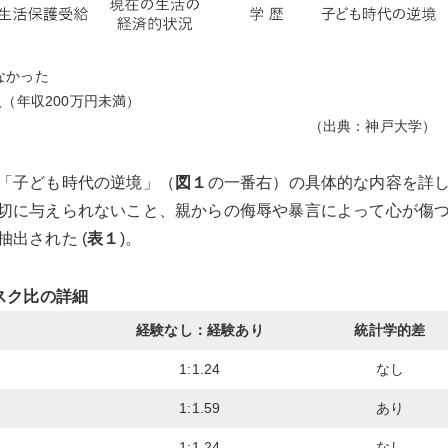
なかった
（年収200万円未満）
（出典：神戸大学）
「子ども時代の逆境」（
図１
の一番右）の具体的な内容を詳
切に与えられないこと、親からの侮辱や暴言によって心が傷
出された (
表１
)。
スク比の詳細
経験なし：経験あり
統計学的差
1:1.24
なし
1:1.59
あり
1:1.24
なし