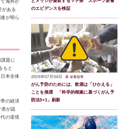
とメッシが愛飲するマテ茶 スポーツ栄養
して海外か
のエビデンスを検証
差がある
関連が明ら
康課題に
をもと
、日本全体
2026年07月04日
栄養指導
がん予防のためには、飲酒は「ひかえる」
ことを推奨 「科学的根拠に基づくがん予
防法5+1」刷新
世帯の経済
で差が認
時代の逆境