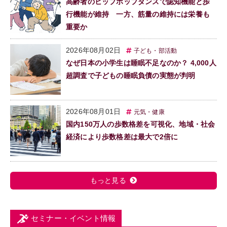
高齢者のヒップホップダンスで認知機能と歩
行機能が維持 一方、筋量の維持には栄養も
重要か
2026年08月02日
子ども・部活動
なぜ日本の小学生は睡眠不足なのか？ 4,000人
超調査で子どもの睡眠負債の実態が判明
2026年08月01日
元気・健康
国内150万人の歩数格差を可視化、地域・社会
経済により歩数格差は最大で2倍に
もっと見る
セミナー・イベント情報