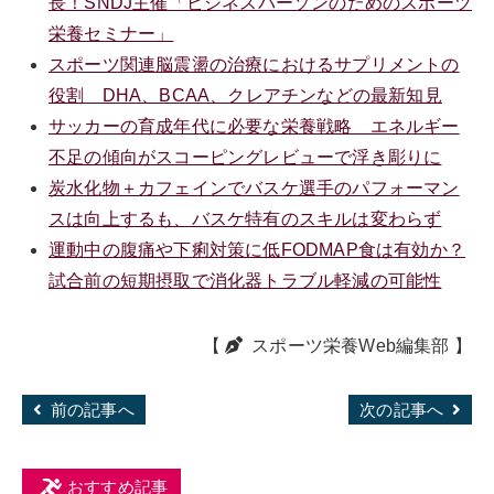
長！SNDJ主催「ビジネスパーソンのためのスポーツ
栄養セミナー」
スポーツ関連脳震盪の治療におけるサプリメントの
役割 DHA、BCAA、クレアチンなどの最新知見
サッカーの育成年代に必要な栄養戦略 エネルギー
不足の傾向がスコーピングレビューで浮き彫りに
炭水化物＋カフェインでバスケ選手のパフォーマン
スは向上するも、バスケ特有のスキルは変わらず
運動中の腹痛や下痢対策に低FODMAP食は有効か？
試合前の短期摂取で消化器トラブル軽減の可能性
【
スポーツ栄養Web編集部
】
前の記事へ
次の記事へ
おすすめ記事