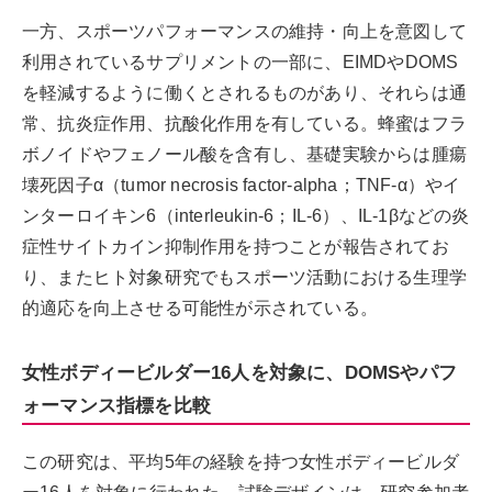
一方、スポーツパフォーマンスの維持・向上を意図して
利用されているサプリメントの一部に、EIMDやDOMS
を軽減するように働くとされるものがあり、それらは通
常、抗炎症作用、抗酸化作用を有している。蜂蜜はフラ
ボノイドやフェノール酸を含有し、基礎実験からは腫瘍
壊死因子α（tumor necrosis factor-alpha；TNF-α）やイ
ンターロイキン6（interleukin-6；IL-6）、IL-1βなどの炎
症性サイトカイン抑制作用を持つことが報告されてお
り、またヒト対象研究でもスポーツ活動における生理学
的適応を向上させる可能性が示されている。
女性ボディービルダー16人を対象に、DOMSやパフ
ォーマンス指標を比較
この研究は、平均5年の経験を持つ女性ボディービルダ