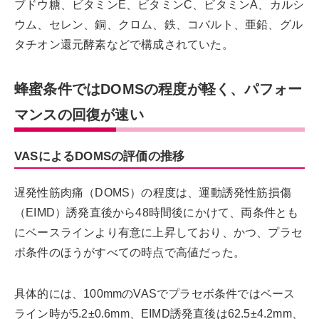
ブドウ糖、ビタミンE、ビタミンC、ビタミンA、カルシ
ウム、セレン、銅、クロム、鉄、コバルト、亜鉛、グル
タチオン還元酵素などで構成されていた。
蜂蜜条件ではDOMSの程度が軽く、パフォー
マンスの回復が速い
VASによるDOMSの評価の推移
遅発性筋肉痛（DOMS）の程度は、運動誘発性筋損傷
（EIMD）誘発直後から48時間後にかけて、両条件とも
にベースラインより有意に上昇しており、かつ、プラセ
ボ条件のほうがすべての時点で高値だった。
具体的には、100mmのVASでプラセボ条件ではベース
ライン時が5.2±0.6mm、EIMD誘発直後は62.5±4.2mm、