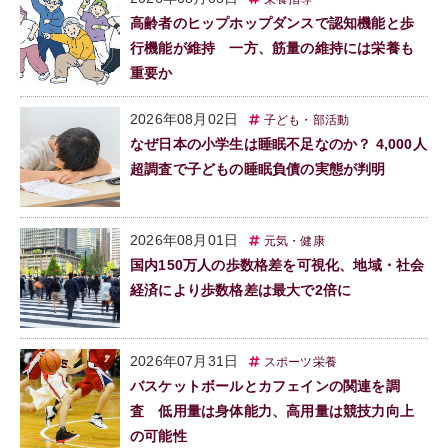
高齢者のヒップホップダンスで認知機能と歩
行機能が維持 一方、筋量の維持には栄養も
重要か
2026年08月02日
子ども・部活動
なぜ日本の小学生は睡眠不足なのか？ 4,000人
超調査で子どもの睡眠負債の実態が判明
2026年08月01日
元気・健康
国内150万人の歩数格差を可視化、地域・社会
経済により歩数格差は最大で2倍に
2026年07月31日
スポーツ栄養
バスケットボールとカフェインの関連を調
査 低用量は身体能力、高用量は競技力向上
の可能性