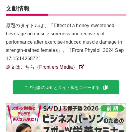
文献情報
原題のタイトルは、「Effect of a honey-sweetened
beverage on muscle soreness and recovery of
performance after exercise-induced muscle damage in
strength-trained females」。〔Front Physiol. 2024 Sep
17:15:1426872〕
原文はこちら（Frontiers Media）
この記事のURLとタイトルをコピーする