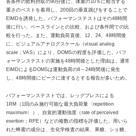
各条件の飲料摂取の90分後に、体重の10％に相当する
重さのベストを着用し、200回の垂直跳びをすることで
EIMDを誘発した。パフォーマンステストはその48時間
後に行い、ベースラインとの比較、および条件間での比
較を行った。また、運動負荷直後、12、24、48時間後
に、ビジュアルアナログスケール（visual analog
scale；VAS）により、DOMSの程度を評価した。パフ
ォーマンステストの実施を48時間後とした理由は、通常
EIMDによるDOMSは運動負荷の8～24時間後に発生
し、48時間後にピークに達するとする報告が多いため。
パフォーマンステストでは、レッグプレスによる
1RM（1回のみ施行可能な最大負荷量〈repetition
maximum〉）、自覚的運動強度（rate of perceived
exertion；RPE）などの複数の指標を評価した。用いら
れた蜂蜜の成分は、生化学検査の結果、果糖、ショ糖、