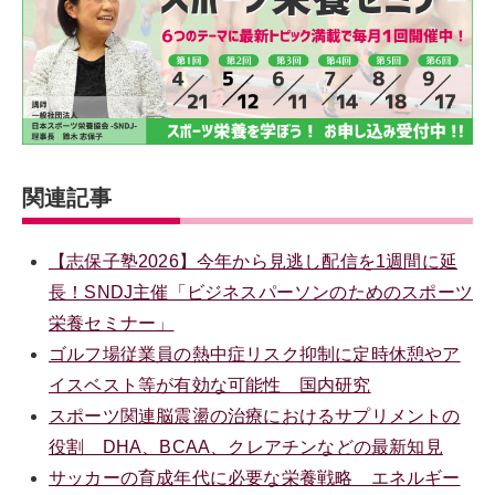
関連記事
【志保子塾2026】今年から見逃し配信を1週間に延
長！SNDJ主催「ビジネスパーソンのためのスポーツ
栄養セミナー」
ゴルフ場従業員の熱中症リスク抑制に定時休憩やア
イスベスト等が有効な可能性 国内研究
スポーツ関連脳震盪の治療におけるサプリメントの
役割 DHA、BCAA、クレアチンなどの最新知見
サッカーの育成年代に必要な栄養戦略 エネルギー