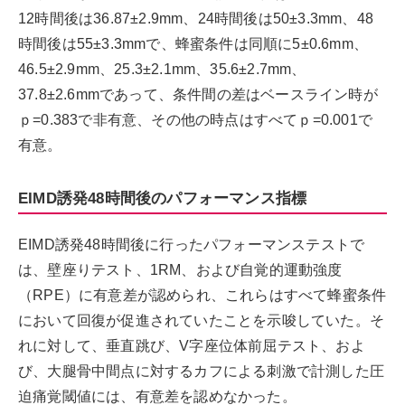
12時間後は36.87±2.9mm、24時間後は50±3.3mm、48
時間後は55±3.3mmで、蜂蜜条件は同順に5±0.6mm、
46.5±2.9mm、25.3±2.1mm、35.6±2.7mm、
37.8±2.6mmであって、条件間の差はベースライン時が
ｐ=0.383で非有意、その他の時点はすべてｐ=0.001で
有意。
EIMD誘発48時間後のパフォーマンス指標
EIMD誘発48時間後に行ったパフォーマンステストで
は、壁座りテスト、1RM、および自覚的運動強度
（RPE）に有意差が認められ、これらはすべて蜂蜜条件
において回復が促進されていたことを示唆していた。そ
れに対して、垂直跳び、V字座位体前屈テスト、およ
び、大腿骨中間点に対するカフによる刺激で計測した圧
迫痛覚閾値には、有意差を認めなかった。