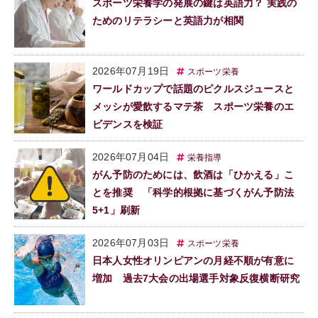
スポーツ栄養学の発展の鍵は英語力？ 実践の
ためのリテラシーと英語力が相関
2026年07月19日
スポーツ栄養
ワールドカップで話題のピクルスジュースと
メッシが愛飲するマテ茶 スポーツ栄養のエ
ビデンスを検証
2026年07月04日
栄養指導
がん予防のためには、飲酒は「ひかえる」こ
とを推奨 「科学的根拠に基づくがん予防法
5+1」刷新
2026年07月03日
スポーツ栄養
日本人女性オリンピアンの月経不順が有意に
増加 過去7大会の出場選手対象反復横断研究