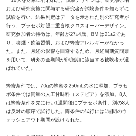
ー16人を対象に行われた。試験デザインは、研究参加者
および研究実施に関与する研究者が試験条件を知らずに
試験を行い、結果判定はデータを示された別の研究者が
行う、プラセボ対照二重盲検クロスオーバーデザイン。
研究参加者の特徴は、年齢が27±4歳、BMIは21±2であ
り、喫煙・飲酒習慣、および蜂蜜アレルギーがなかっ
た。また、月経の影響を回避するため、月経周期質問票
を用いて、研究の全期間が卵胞期に該当する被験者が選
ばれていた。
蜂蜜条件では、70gの蜂蜜を250mLの水に添加。プラセ
ボ条件では同量の人工甘味料（ステビア）を添加。8人
は蜂蜜条件を先に行い1週間後にプラセボ条件、別の8人
は反対の順序で試行した。両条件の試行には1週間のウ
ォッシュアウト期間が設けられた。