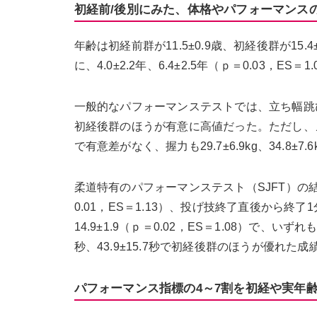
初経前/後別にみた、体格やパフォーマンス
年齢は初経前群が11.5±0.9歳、初経後群が15.
に、4.0±2.2年、6.4±2.5年（ｐ＝0.03
一般的なパフォーマンステストでは、立ち幅跳びは同順
初経後群のほうが有意に高値だった。ただし、メディ
で有意差がなく、握力も29.7±6.9kg、34.8±7
柔道特有のパフォーマンステスト（SJFT）の結
0.01，ES＝1.13）、投げ技終了直後から終了
14.9±1.9（ｐ＝0.02，ES＝1.08）で、
秒、43.9±15.7秒で初経後群のほうが優れた
パフォーマンス指標の4～7割を初経や実年