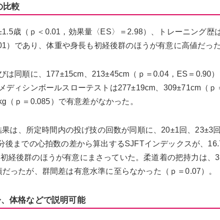
の比較
4±1.5歳（ｐ＜0.01，効果量〈ES〉＝2.98）、トレーニング歴
，ES＝1.01）であり、体重や身長も初経後群のほうが有意に高値だっ
に、177±15cm、213±45cm（ｐ＝0.04，ES＝0.90
シンボールスローテストは277±19cm、309±71cm（ｐ＝
.6kg（ｐ＝0.085）で有意差がなかった。
果は、所定時間内の投げ技の回数が同順に、20±1回、23±3
1分後までの心拍数の差から算出するSJFTインデックスが、16.7
いずれも初経後群のほうが有意にまさっていた。柔道着の把持力は、33.
成績だったが、群間差は有意水準に至らなかった（ｐ＝0.07）。
齢、体格などで説明可能