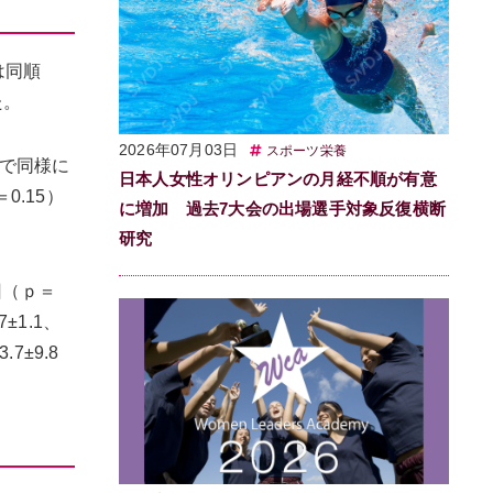
は同順
た。
2026年07月03日
スポーツ栄養
）で同様に
日本人女性オリンピアンの月経不順が有意
0.15）
に増加 過去7大会の出場選手対象反復横断
研究
回（ｐ＝
±1.1、
7±9.8