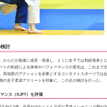
の検討
、からだが急速に成長・発達し、とくに女子では初経発来と
ートの初経による体格やパフォーマンスの変化は、これまで
、高強度のアクションを必要とするコンタクトスポーツでは
期の女子柔道アスリートを対象に、この点の検討を行った。
ンス（SJFT）を評価
3.9±2.3歳。全員が少なくとも正式な柔道トレーニング歴が