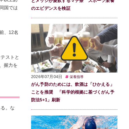
とメッシが愛飲するマテ茶 スポーツ栄養
同国では
のエビデンスを検証
前、12名
なテストと
、握力を
2026年07月04日
栄養指導
がん予防のためには、飲酒は「ひかえる」
ことを推奨 「科学的根拠に基づくがん予
防法5+1」刷新
みる。な