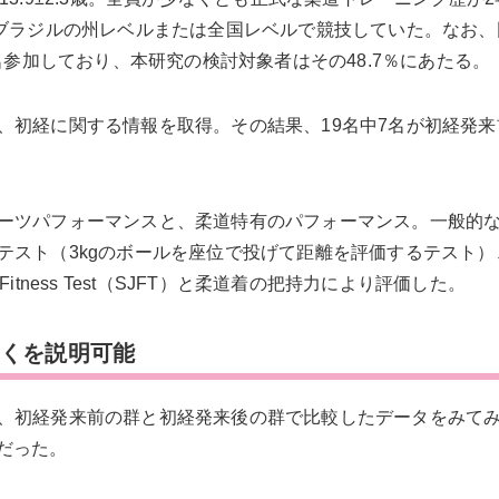
、ブラジルの州レベルまたは全国レベルで競技していた。なお、
名参加しており、本研究の検討対象者はその48.7％にあたる。
初経に関する情報を取得。その結果、19名中7名が初経発来
ーツパフォーマンスと、柔道特有のパフォーマンス。一般的
テスト（3kgのボールを座位で投げて距離を評価するテスト）
 Fitness Test（SJFT）と柔道着の把持力により評価した。
多くを説明可能
、初経発来前の群と初経発来後の群で比較したデータをみて
歳だった。