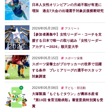
日本人女性オリンピアンの月経不順が有意に
増加 過去7大会の出場選手対象反復横断研究
2026年05月28日
アスリート
【参加者募集中】女性リーダー・コーチを支
援する日本で唯一の取り組み「女性リーダー
アカデミー2026」順天堂大学
2026年05月15日
スポーツ栄養
スポーツ栄養士がプロサッカーの世界で活躍
する条件 プレミアリーグの選手やスタッフ
対象調査
2026年05月08日
子ども・部活動
大塚製薬「もぐもぐタウン」が農林水産省
『第10回 食育活動表彰』審査委員特別賞を受
賞