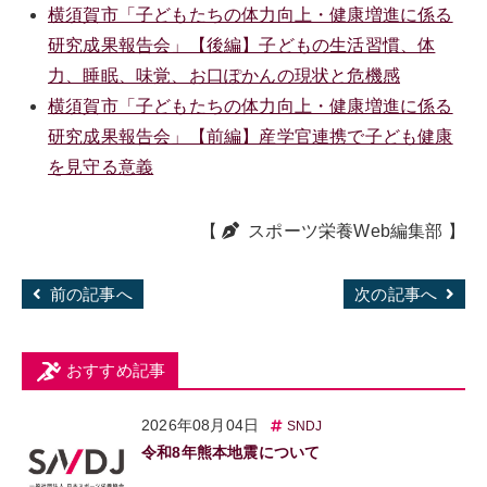
横須賀市「子どもたちの体力向上・健康増進に係る
研究成果報告会」【後編】子どもの生活習慣、体
力、睡眠、味覚、お口ぽかんの現状と危機感
横須賀市「子どもたちの体力向上・健康増進に係る
研究成果報告会」【前編】産学官連携で子ども健康
を見守る意義
【
スポーツ栄養Web編集部
】
前の記事へ
次の記事へ
おすすめ記事
2026年08月04日
SNDJ
令和8年熊本地震について