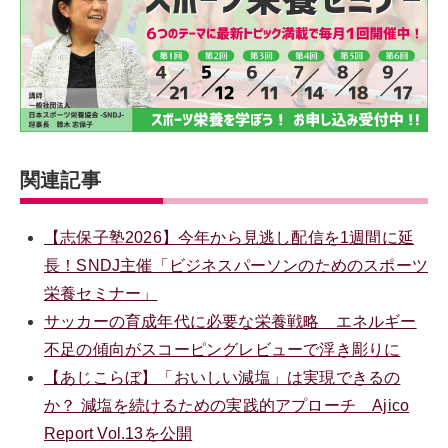
関連記事
【志保子塾2026】今年から見逃し配信を1週間に延
長！SNDJ主催「ビジネスパーソンのためのスポーツ
栄養セミナー」
サッカーの育成年代に必要な栄養戦略 エネルギー
不足の傾向がスコーピングレビューで浮き彫りに
【あじこらぼ】「おいしい減塩」は実現できるの
か？ 減塩を続けるための実践的アプローチ Ajico
Report Vol.13を公開