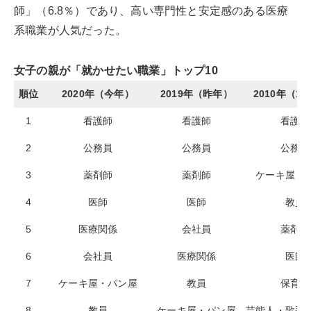
師」（6.8％）であり、高い専門性と安定感のある医療
系職業が人気だった。
女子の親が「就かせたい職業」トップ10
順位
2020年（今年）
2019年（昨年）
2010年（1
1
看護師
看護師
看護師
2
公務員
公務員
公務員
3
薬剤師
薬剤師
ケーキ屋・
4
医師
医師
教員
5
医療関係
会社員
薬剤師
6
会社員
医療関係
医師
7
ケーキ屋・パン屋
教員
保育士
8
教員
ケーキ屋・パン屋
芸能人・歌手