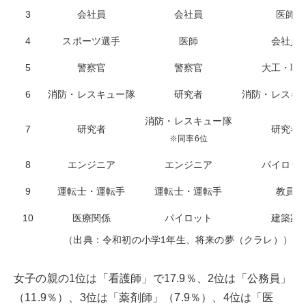
3
会社員
会社員
医師
4
スポーツ選手
医師
会社員
5
警察官
警察官
大工・職
6
消防・レスキュー隊
研究者
消防・レスキ
消防・レスキュー隊
7
研究者
研究者
※同率6位
8
エンジニア
エンジニア
パイロッ
9
運転士・運転手
運転士・運転手
教員
10
医療関係
パイロット
建築家
（出典：令和初の小学1年生、将来の夢（クラレ））
女子の親の1位は「看護師」で17.9％、2位は「公務員」
（11.9％）、3位は「薬剤師」（7.9％）、4位は「医