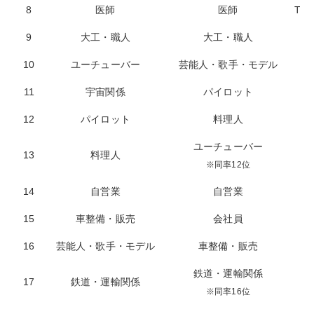
8
医師
医師
TV
9
大工・職人
大工・職人
10
ユーチューバー
芸能人・歌手・モデル
11
宇宙関係
パイロット
12
パイロット
料理人
ユーチューバー
13
料理人
芸
※同率12位
14
自営業
自営業
15
車整備・販売
会社員
16
芸能人・歌手・モデル
車整備・販売
鉄道・運輸関係
17
鉄道・運輸関係
※同率16位