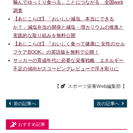
噛んでゆっくり食べる」ことにつながる 全国web
調査
【あじこらぼ】「おいしい減塩、本当にできる
か？」減塩弁当の開発と減塩・増カリウムの推進と
実践的な取り組みを無料公開
【あじこらぼ】『おいしく食べて健康に 女性のセル
フケアBOOK』の英語版を無料で公開！
サッカーの育成年代に必要な栄養戦略 エネルギー
不足の傾向がスコーピングレビューで浮き彫りに
【
スポーツ栄養Web編集部
】
前の記事へ
次の記事へ
おすすめ記事