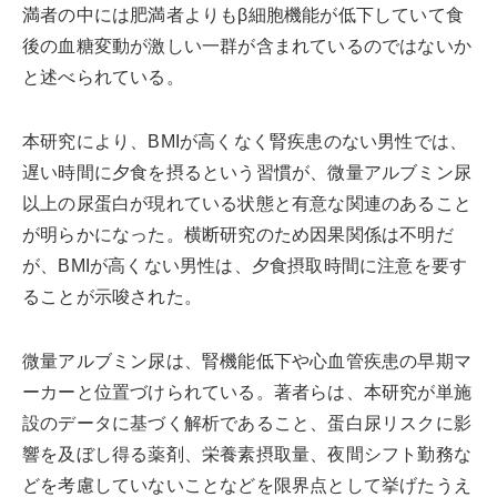
満者の中には肥満者よりもβ細胞機能が低下していて食
後の血糖変動が激しい一群が含まれているのではないか
と述べられている。
本研究により、BMIが高くなく腎疾患のない男性では、
遅い時間に夕食を摂るという習慣が、微量アルブミン尿
以上の尿蛋白が現れている状態と有意な関連のあること
が明らかになった。横断研究のため因果関係は不明だ
が、BMIが高くない男性は、夕食摂取時間に注意を要す
ることが示唆された。
微量アルブミン尿は、腎機能低下や心血管疾患の早期マ
ーカーと位置づけられている。著者らは、本研究が単施
設のデータに基づく解析であること、蛋白尿リスクに影
響を及ぼし得る薬剤、栄養素摂取量、夜間シフト勤務な
どを考慮していないことなどを限界点として挙げたうえ