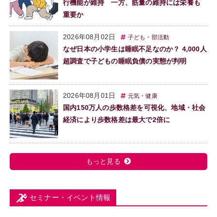
行機能が維持 一方、筋量の維持には栄養も
重要か
2026年08月02日
子ども・部活動
なぜ日本の小学生は睡眠不足なのか？ 4,000人
超調査で子どもの睡眠負債の実態が判明
2026年08月01日
元気・健康
国内150万人の歩数格差を可視化、地域・社会
経済により歩数格差は最大で2倍に
もっと見る
セミナー・イベント情報