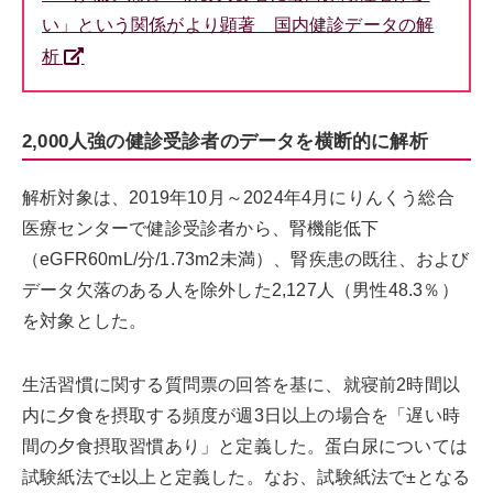
い」という関係がより顕著 国内健診データの解
析
2,000人強の健診受診者のデータを横断的に解析
解析対象は、2019年10月～2024年4月にりんくう総合
医療センターで健診受診者から、腎機能低下
（eGFR60mL/分/1.73m2未満）、腎疾患の既往、および
データ欠落のある人を除外した2,127人（男性48.3％）
を対象とした。
生活習慣に関する質問票の回答を基に、就寝前2時間以
内に夕食を摂取する頻度が週3日以上の場合を「遅い時
間の夕食摂取習慣あり」と定義した。蛋白尿については
試験紙法で±以上と定義した。なお、試験紙法で±となる