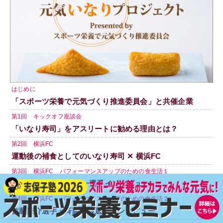
はじめに
「スポーツ栄養で元気づくり推進委員会」と共催企業
第1回 キックオフ座談会
「いなり寿司」をアスリートに勧める理由とは？
第2回 横浜FC
運動後の補食としてのいなり寿司 ✕ 横浜FC
第3回 横浜FC パフォーマンスアップのための食生活１
南 雄太選手・田代真一選手インタビュー
第4回 横浜FC パフォーマンスアップのための食生活２
佐藤謙介選手・斉藤光毅選手インタビュー