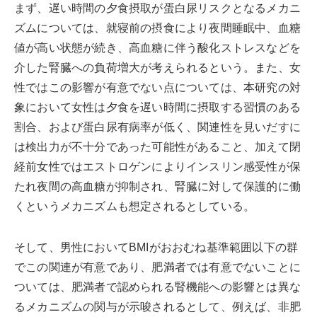
まず、遅い時間の夕食摂取が蛋白尿リスクとなるメカニ
ズムについては、就寝前の摂食により夜間睡眠中、血糖
値が高い状態が続き、高血糖に伴う酸化ストレスなどを
介した腎臓への負荷増大が考えられるという。また、女
性ではこの影響が有意でない点については、本研究の対
象において女性は夕食を遅い時間に摂取する習慣のある
割合、および蛋白尿有病率が低く、関連性を見いだすに
は検出力が不十分であった可能性があること、加えて閉
経前女性ではエストロゲンによりインスリン感受性が保
たれ夜間の高血糖が抑制され、腎臓に対して保護的に働
くというメカニズムも想定されるとしている。
そして、男性においてBMIがおおむね基準範囲以下の群
でこの関連が有意であり、肥満者では有意でないことに
ついては、肥満者で認められる腎機能への影響とは異な
るメカニズムの関与が示唆されるとして、例えば、非肥