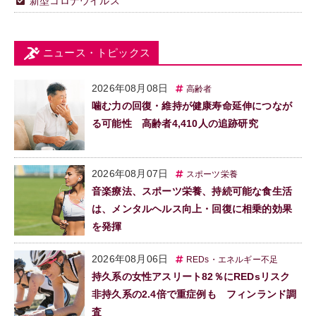
新型コロナウイルス
ニュース・トピックス
2026年08月08日
高齢者
噛む力の回復・維持が健康寿命延伸につなが
る可能性 高齢者4,410人の追跡研究
2026年08月07日
スポーツ栄養
音楽療法、スポーツ栄養、持続可能な食生活
は、メンタルヘルス向上・回復に相乗的効果
を発揮
2026年08月06日
REDs・エネルギー不足
持久系の女性アスリート82％にREDsリスク
非持久系の2.4倍で重症例も フィンランド調
査