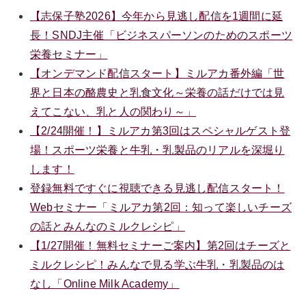
【志保子塾2026】今年から見逃し配信を1週間に延
長！SNDJ主催「ビジネスパーソンのためのスポーツ
栄養セミナー」
【オンデマンド配信スタート】ミルアカ番外編「世
界と日本の酪農史と乳食文化～栄養の話だけでは見
えてこない、乳と人の関わり～」
【2/24開催！】ミルアカ第3回はスペシャルゲスト登
場！スポーツ栄養と牛乳・乳製品のリアルを深堀り
します！
登録無料ですぐに視聴できる見逃し配信スタート！
Webセミナー「ミルアカ第2回：知って楽しいチーズ
の話とみんなのミルクレシピ」
【1/27開催！無料セミナーご案内】第2回はチーズと
ミルクレシピ！みんなで見る学ぶ牛乳・乳製品のは
なし「Online Milk Academy」