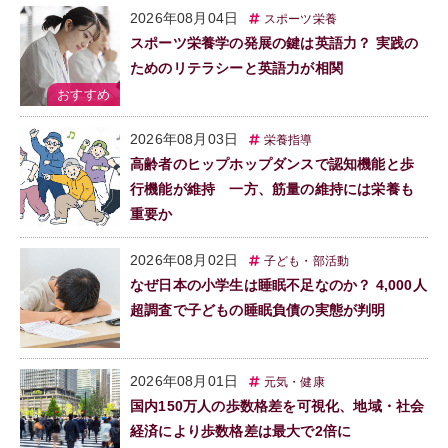
2026年08月04日
スポーツ栄養
スポーツ栄養学の発展の鍵は英語力？ 実践の
ためのリテラシーと英語力が相関
2026年08月03日
栄養指導
高齢者のヒップホップダンスで認知機能と歩
行機能が維持 一方、筋量の維持には栄養も
重要か
2026年08月02日
子ども・部活動
なぜ日本の小学生は睡眠不足なのか？ 4,000人
超調査で子どもの睡眠負債の実態が判明
2026年08月01日
元気・健康
国内150万人の歩数格差を可視化、地域・社会
経済により歩数格差は最大で2倍に