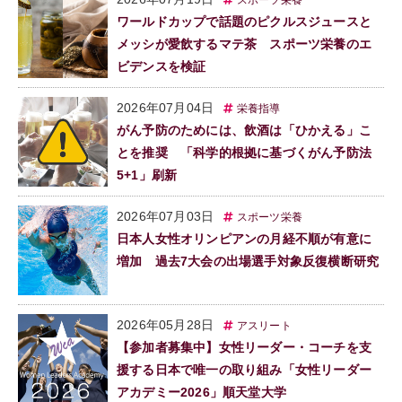
スポーツ栄養
ワールドカップで話題のピクルスジュースと
メッシが愛飲するマテ茶 スポーツ栄養のエ
ビデンスを検証
2026年07月04日
栄養指導
がん予防のためには、飲酒は「ひかえる」こ
とを推奨 「科学的根拠に基づくがん予防法
5+1」刷新
2026年07月03日
スポーツ栄養
日本人女性オリンピアンの月経不順が有意に
増加 過去7大会の出場選手対象反復横断研究
2026年05月28日
アスリート
【参加者募集中】女性リーダー・コーチを支
援する日本で唯一の取り組み「女性リーダー
アカデミー2026」順天堂大学