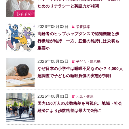
ためのリテラシーと英語力が相関
2026年08月03日
栄養指導
高齢者のヒップホップダンスで認知機能と歩
行機能が維持 一方、筋量の維持には栄養も
重要か
2026年08月02日
子ども・部活動
なぜ日本の小学生は睡眠不足なのか？ 4,000人
超調査で子どもの睡眠負債の実態が判明
2026年08月01日
元気・健康
国内150万人の歩数格差を可視化、地域・社会
経済により歩数格差は最大で2倍に